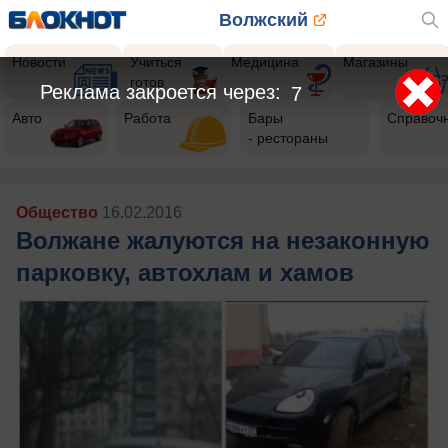
Волжский
Новости
Учиться
Медицина
Магазины
готов
Реклама закроется через:
4
Авто
Работа
Бары
Справоч
- рестораны
Общество
16.02.2016
Волжане жалуются на незаконную
парковку, автохлам и хамов