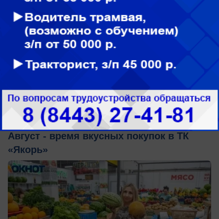
вчера в 18:24
0
Общество
Август - время вкусных покупок в ТК
«Якорь»