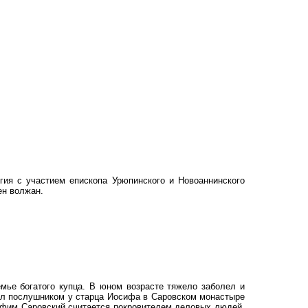
ия с участием епископа Урюпинского и Новоаннинского
ен волжан.
мье богатого купца. В юном возрасте тяжело заболел и
тал послушником у старца Иосифа в Саровском монастыре
рафим Саровский считается покровителем деловых людей,