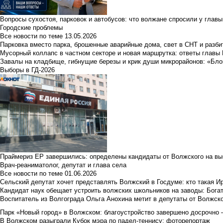
Вопросы сухостоя, парковок и автобусов: что волжане спросили у главы 
Городские проблемы
Все новости по теме
13.05.2026
Парковка вместо парка, брошенные аварийные дома, свет в СНТ и разб
Мусорный коллапс в частном секторе и новая маршрутка: ответы главы
Завалы на кладбище, гибнущие березы и крик души микрорайонов: «Бло
Выборы в ГД-2026
Праймериз ЕР завершились: определены кандидаты от Волжского на вы
Врач-реаниматолог, депутат и глава села
Все новости по теме
01.06.2026
Сельский депутат хочет представлять Волжский в Госдуме: кто такая 
Кандидат наук обещает устроить волжских школьников на заводы: Бога
Воспитатель из Волгограда Ольга Анохина метит в депутаты от Волжско
Парк «Новый город» в Волжском: благоустройство завершено досрочно —
В Волжском разыграли Кубок мэра по падел-теннису: фоторепортаж