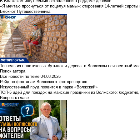
В Волжском ищут семью оставленной в роддоме девочке
«Я мечтаю проснуться от поцелуя мамы»: откровения 14-летней сироты 
Блокнот Путешественника
Тоннель из пластиковых бутылок и дерева: в Волжском неизвестный ма
Поиск автора
Все новости по теме
04.08.2026
Рейд по фонтанам Волжского: фоторепортаж
Искусственный пруд появится в парке «Волжский»
ТОП-5 идей для поездок на майские праздники из Волжского: бюджетно,
Вопрос к главе