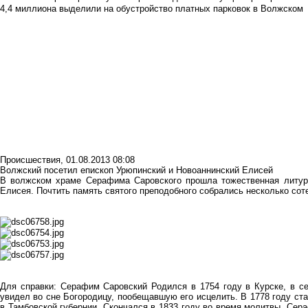
4,4 миллиона выделили на обустройство платных парковок в Волжском
Происшествия
,
01.08.2013 08:08
Волжский посетил епископ Урюпинский и Новоаннинский Елисей
В волжском храме Серафима Саровского прошла тожественная литург
Елисея. Почтить память святого преподобного собрались несколько сот
Для справки: Серафим Саровский Родился в 1754 году в Курске, в се
увидел во сне Богородицу, пообещавшую его исцелить. В 1778 году с
в Тамбовской губернии. Скончался в 1833 году во время молитвы. Се