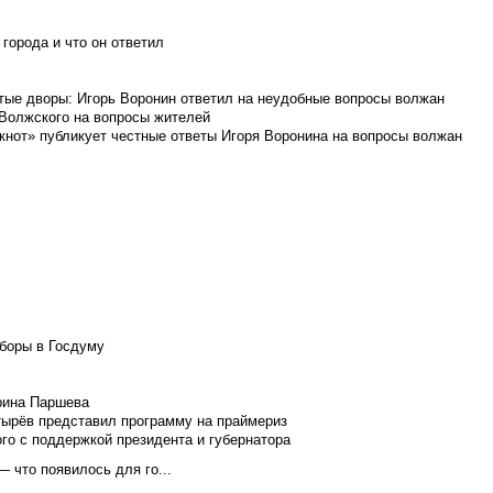
города и что он ответил
итые дворы: Игорь Воронин ответил на неудобные вопросы волжан
 Волжского на вопросы жителей
кнот» публикует честные ответы Игоря Воронина на вопросы волжан
боры в Госдуму
Ирина Паршева
тырёв представил программу на праймериз
го с поддержкой президента и губернатора
 что появилось для го...