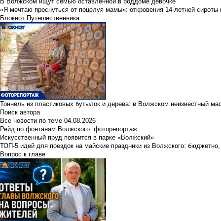
В Волжском ищут семью оставленной в роддоме девочке
«Я мечтаю проснуться от поцелуя мамы»: откровения 14-летней сироты 
Блокнот Путешественника
Тоннель из пластиковых бутылок и дерева: в Волжском неизвестный ма
Поиск автора
Все новости по теме
04.08.2026
Рейд по фонтанам Волжского: фоторепортаж
Искусственный пруд появится в парке «Волжский»
ТОП-5 идей для поездок на майские праздники из Волжского: бюджетно,
Вопрос к главе