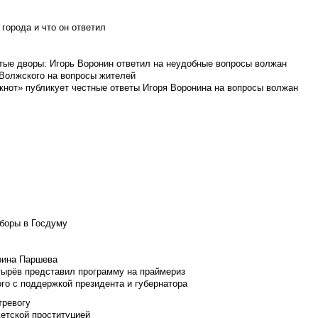
города и что он ответил
итые дворы: Игорь Воронин ответил на неудобные вопросы волжан
 Волжского на вопросы жителей
кнот» публикует честные ответы Игоря Воронина на вопросы волжан
боры в Госдуму
Ирина Паршева
тырёв представил программу на праймериз
го с поддержкой президента и губернатора
тревогу
детской проституцией