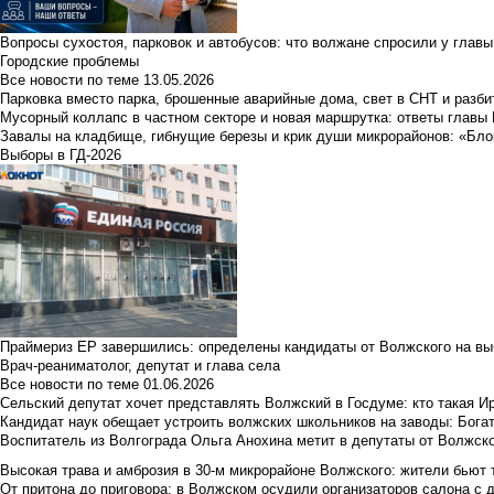
Вопросы сухостоя, парковок и автобусов: что волжане спросили у главы 
Городские проблемы
Все новости по теме
13.05.2026
Парковка вместо парка, брошенные аварийные дома, свет в СНТ и разб
Мусорный коллапс в частном секторе и новая маршрутка: ответы главы
Завалы на кладбище, гибнущие березы и крик души микрорайонов: «Бло
Выборы в ГД-2026
Праймериз ЕР завершились: определены кандидаты от Волжского на вы
Врач-реаниматолог, депутат и глава села
Все новости по теме
01.06.2026
Сельский депутат хочет представлять Волжский в Госдуме: кто такая 
Кандидат наук обещает устроить волжских школьников на заводы: Бога
Воспитатель из Волгограда Ольга Анохина метит в депутаты от Волжско
Высокая трава и амброзия в 30‑м микрорайоне Волжского: жители бьют 
От притона до приговора: в Волжском осудили организаторов салона с 