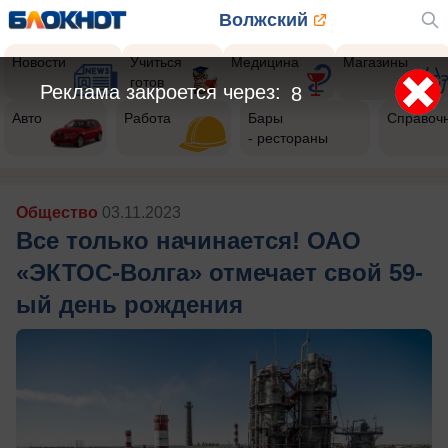
Волжский
Новости
Учиться
Медицина
Магазины
готов
Реклама закроется через:
6
Авто
Работа
Бары
Справоч
- рестораны
Общество
03.11.2023
Все только начинается! ОАО
«ЭКТОС-Волга» отмечает свой 59-
ый день рождения