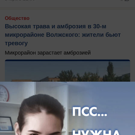
Общество
Высокая трава и амброзия в 30‑м
микрорайоне Волжского: жители бьют
тревогу
Микрорайон зарастает амброзией