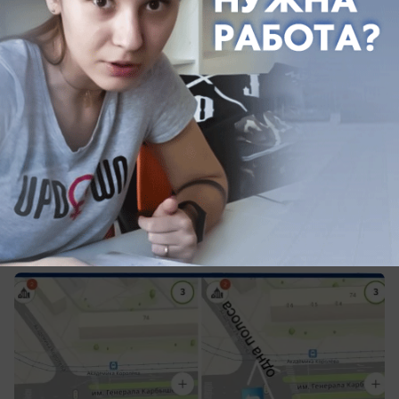
вчера в 20:34
0
Обращение в редакцию
«Обе параллельные машины едут в
одну полосу»: волжане требуют навести
порядок на перекрёстке Карбышева и
Королева
Аварийно-опасный перекресток