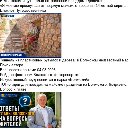
В Волжском ищут семью оставленной в роддоме девочке
«Я мечтаю проснуться от поцелуя мамы»: откровения 14-летней сироты 
Блокнот Путешественника
Тоннель из пластиковых бутылок и дерева: в Волжском неизвестный ма
Поиск автора
Все новости по теме
04.08.2026
Рейд по фонтанам Волжского: фоторепортаж
Искусственный пруд появится в парке «Волжский»
ТОП-5 идей для поездок на майские праздники из Волжского: бюджетно,
Вопрос к главе