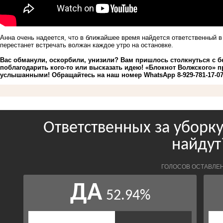
Анна очень надеется, что в ближайшее время найдется ответственный в
перестанет встречать волжан каждое утро на остановке.
Вас обманули, оскорбили, унизили? Вам пришлось столкнуться с 
поблагодарить кого-то или высказать идею! «Блокнот Волжского» 
услышанными! Обращайтесь на наш номер WhatsApp 8-929-781-17-07