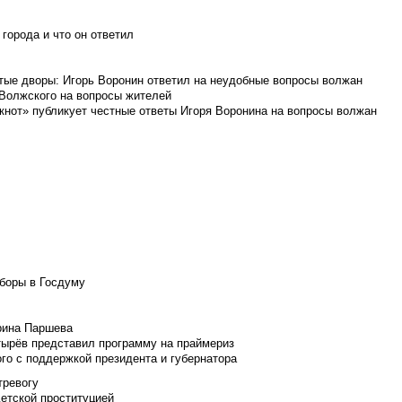
города и что он ответил
итые дворы: Игорь Воронин ответил на неудобные вопросы волжан
 Волжского на вопросы жителей
кнот» публикует честные ответы Игоря Воронина на вопросы волжан
боры в Госдуму
Ирина Паршева
тырёв представил программу на праймериз
го с поддержкой президента и губернатора
тревогу
детской проституцией