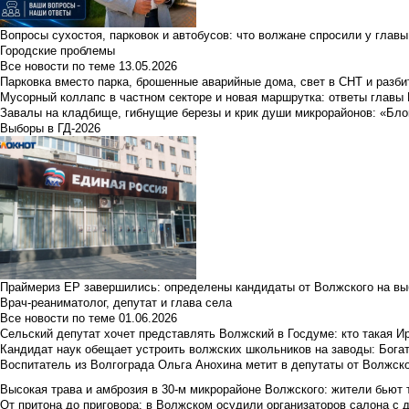
Вопросы сухостоя, парковок и автобусов: что волжане спросили у главы 
Городские проблемы
Все новости по теме
13.05.2026
Парковка вместо парка, брошенные аварийные дома, свет в СНТ и разб
Мусорный коллапс в частном секторе и новая маршрутка: ответы главы
Завалы на кладбище, гибнущие березы и крик души микрорайонов: «Бло
Выборы в ГД-2026
Праймериз ЕР завершились: определены кандидаты от Волжского на вы
Врач-реаниматолог, депутат и глава села
Все новости по теме
01.06.2026
Сельский депутат хочет представлять Волжский в Госдуме: кто такая 
Кандидат наук обещает устроить волжских школьников на заводы: Бога
Воспитатель из Волгограда Ольга Анохина метит в депутаты от Волжско
Высокая трава и амброзия в 30‑м микрорайоне Волжского: жители бьют 
От притона до приговора: в Волжском осудили организаторов салона с 