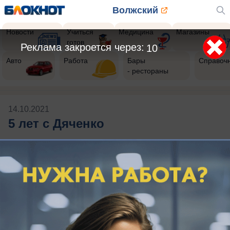
Волжский
Новости
Учиться
Медицина
Магазины
готов
Реклама закроется через:
10
Авто
Работа
Бары
Справоч
- рестораны
14.10.2021
5 лет с Дяченко
Будь в курсе событий!
Подпишись
на нас в телеграм
Публикации на тему: 5 лет с Дяченко