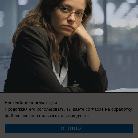
Здесь ничего нет
Реклама на сайте
О компании
Вакансии
Информация
Контакты
Свидетельство о регистрации СМИ: Эл № ФС 77-76240, выдано
Федеральной службой по надзору в сфере связи, информационных
Наш сайт использует куки.
технологий и массовых коммуникаций (Роскомнадзор) 19 июля 2019 г.
Продолжая его использовать, вы даете согласие на обработку
файлов cookie
и пользовательских данных.
ПОНЯТНО