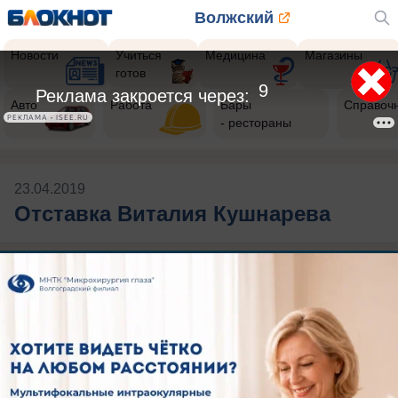
Волжский
Новости
Учиться
Медицина
Магазины
готов
9
Реклама закроется через:
Авто
Работа
Бары
Справоч
РЕКЛАМА • ISEE.RU
- рестораны
23.04.2019
Отставка Виталия Кушнарева
Будь в курсе событий!
Подпишись
на нас в телеграм
Публикации на тему: Отставка