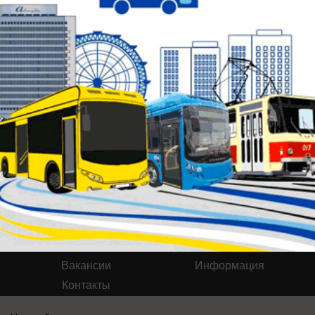
Будь в курсе событий!
Подпишись
на нас в телеграм
Публикации на тему: СБРОСИТЬ
ЛИШНЕЕ-3 РОСТОВ
Здесь ничего нет
Реклама на сайте
О компании
Вакансии
Информация
Контакты