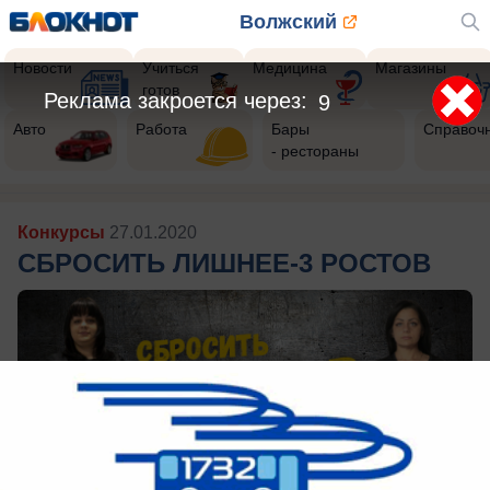
Волжский
Новости
Учиться
Медицина
Магазины
готов
Реклама закроется через:
9
Авто
Работа
Бары
Справоч
- рестораны
Конкурсы
27.01.2020
СБРОСИТЬ ЛИШНЕЕ-3 РОСТОВ