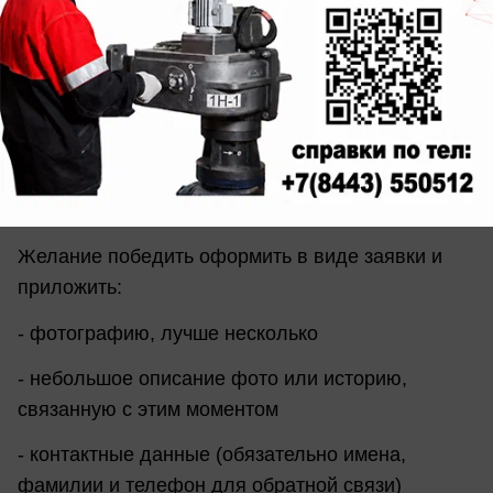
Вы готовы продемонстрировать Ваш самый
необычный и рекордный улов? Тогда мы ждем
фотографии на нашу электронную
почту
redaktor@bloknot-volzhsky.ru
Что нужно сделать, чтобы стать участником
конкурса?
Желание победить оформить в виде заявки и
приложить:
- фотографию, лучше несколько
- небольшое описание фото или историю,
связанную с этим моментом
- контактные данные (обязательно имена,
фамилии и телефон для обратной связи)