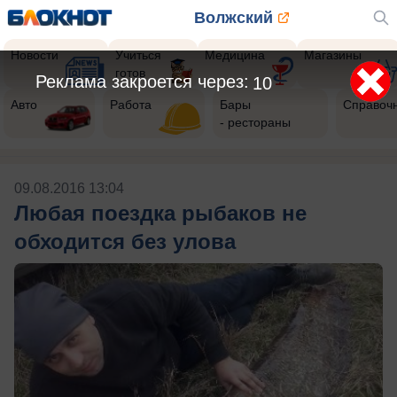
Волжский
Новости
Учиться
Медицина
Магазины
готов
Реклама закроется через:
9
Авто
Работа
Бары
Справоч
- рестораны
09.08.2016 13:04
Любая поездка рыбаков не
обходится без улова