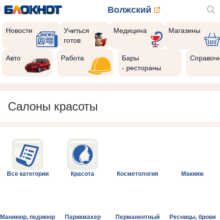
Волжский
Новости
Учиться
Медицина
Магазины
готов
Авто
Работа
Бары
Справоч
- рестораны
Салоны красоты
Все категории
Красота
Косметология
Макияж
Маникюр, педикюр
Парикмахер
Перманентный
Ресницы, брови