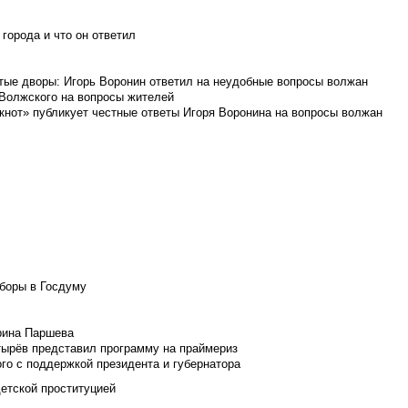
города и что он ответил
итые дворы: Игорь Воронин ответил на неудобные вопросы волжан
 Волжского на вопросы жителей
кнот» публикует честные ответы Игоря Воронина на вопросы волжан
боры в Госдуму
Ирина Паршева
тырёв представил программу на праймериз
го с поддержкой президента и губернатора
детской проституцией