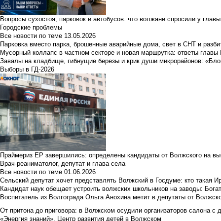
Вопросы сухостоя, парковок и автобусов: что волжане спросили у главы 
Городские проблемы
Все новости по теме
13.05.2026
Парковка вместо парка, брошенные аварийные дома, свет в СНТ и разб
Мусорный коллапс в частном секторе и новая маршрутка: ответы главы
Завалы на кладбище, гибнущие березы и крик души микрорайонов: «Бло
Выборы в ГД-2026
Праймериз ЕР завершились: определены кандидаты от Волжского на вы
Врач-реаниматолог, депутат и глава села
Все новости по теме
01.06.2026
Сельский депутат хочет представлять Волжский в Госдуме: кто такая 
Кандидат наук обещает устроить волжских школьников на заводы: Бога
Воспитатель из Волгограда Ольга Анохина метит в депутаты от Волжско
От притона до приговора: в Волжском осудили организаторов салона с 
«Энергия знаний». Центр развития детей в Волжском