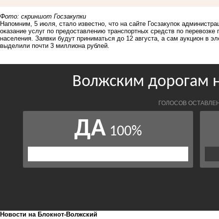
Фото: скриншот Госзакупки
Напомним, 5 июля, стало известно, что на сайте Госзакупок администр
оказание услуг по предоставлению транспортных средств по перевозке
населения
. Заявки будут приниматься до 12 августа, а сам аукцион в э
выделили почти 3 миллиона рублей.
Новости на Блoкнoт-Волжский