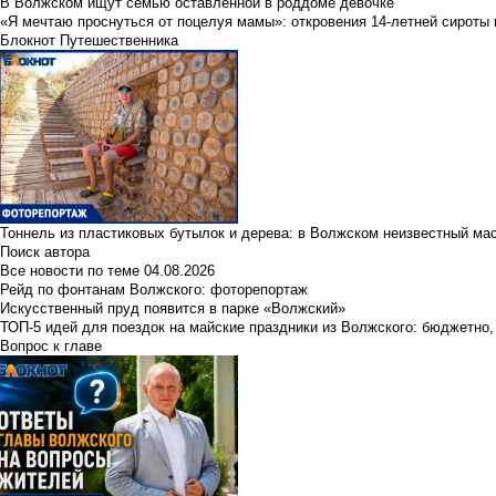
В Волжском ищут семью оставленной в роддоме девочке
«Я мечтаю проснуться от поцелуя мамы»: откровения 14-летней сироты 
Блокнот Путешественника
Тоннель из пластиковых бутылок и дерева: в Волжском неизвестный ма
Поиск автора
Все новости по теме
04.08.2026
Рейд по фонтанам Волжского: фоторепортаж
Искусственный пруд появится в парке «Волжский»
ТОП-5 идей для поездок на майские праздники из Волжского: бюджетно,
Вопрос к главе