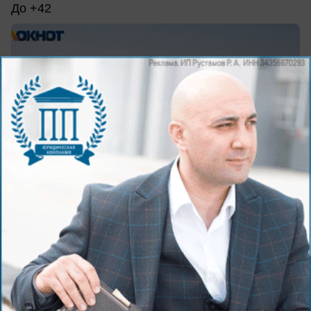
До +42
вчера в 14:25
0
Общество