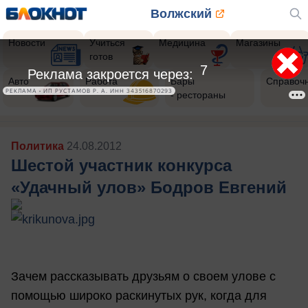
Волжский
Новости
Учиться
Медицина
Магазины
готов
5
Реклама закроется через:
Авто
Работа
Бары
Справоч
РЕКЛАМА • ИП РУСТАМОВ Р. А. ИНН 343516870293
- рестораны
Политика
24.08.2012
Шестой участник конкурса
«Удачный улов» Бодров Евгений
Зачем рассказывать друзьям о своем улове с
помощью широко раскинутых рук, когда для