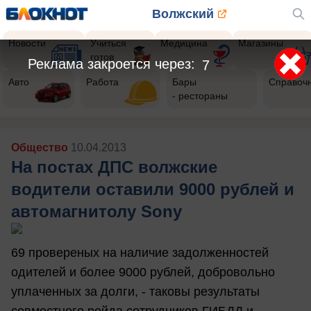
Волжский
Новости
Учиться
Медицина
Магазины
готов
Реклама закроется через:
5
Авто
Работа
Бары
Справоч
- рестораны
Общество
10.04.2013
На постах ДПС волжские
водители оставили 9000 рублей и
автомагнитолу Sony
69 провереных на наличие задолженностей
одителей и более 9000 рублей, добровольно
уплаченных за долги, - таковы результаты