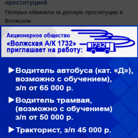
проституцией
Пятерых обвинили за детскую проституцию в
Волжском
сегодня в 12:32
0