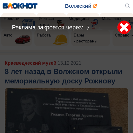
Волжский
Новости
Учиться
Медицина
Магазины
готов
Реклама закроется через:
5
Авто
Работа
Бары
Справоч
- рестораны
Краеведческий музей
13.12.2021
8 лет назад в Волжском открыли
мемориальную доску Рожнову