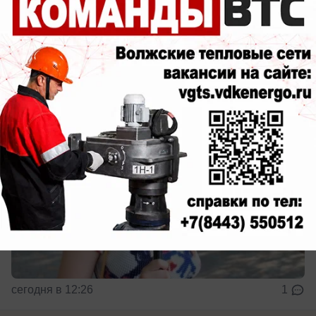
Море, дача или работа? Волжане
поделились своими летними историями
Довольны ли волжане своим летом?
сегодня в 12:26
1