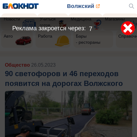
Волжский
Новости
Учиться
Медицина
Магазины
готов
Реклама закроется через:
4
Авто
Работа
Бары
Справоч
- рестораны
Общество
26.05.2023
90 светофоров и 46 переходов
появится на дорогах Волжского