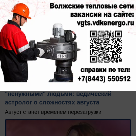
сегодня в 11:26
0
Общество
Лунное затмение заставит расстаться с
"ненужными" людьми: ведический
астролог о сложностях августа
Август станет временем перезагрузки