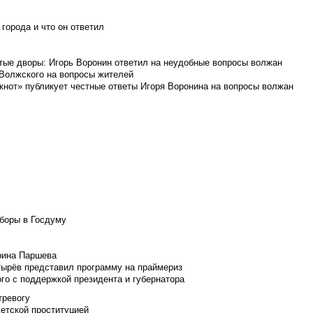
города и что он ответил
итые дворы: Игорь Воронин ответил на неудобные вопросы волжан
 Волжского на вопросы жителей
кнот» публикует честные ответы Игоря Воронина на вопросы волжан
боры в Госдуму
Ирина Паршева
тырёв представил программу на праймериз
го с поддержкой президента и губернатора
тревогу
детской проституцией