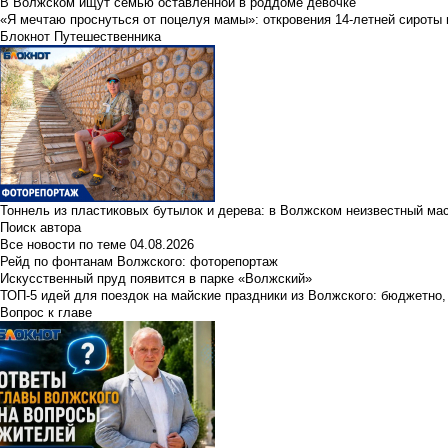
В Волжском ищут семью оставленной в роддоме девочке
«Я мечтаю проснуться от поцелуя мамы»: откровения 14-летней сироты 
Блокнот Путешественника
Тоннель из пластиковых бутылок и дерева: в Волжском неизвестный ма
Поиск автора
Все новости по теме
04.08.2026
Рейд по фонтанам Волжского: фоторепортаж
Искусственный пруд появится в парке «Волжский»
ТОП-5 идей для поездок на майские праздники из Волжского: бюджетно,
Вопрос к главе