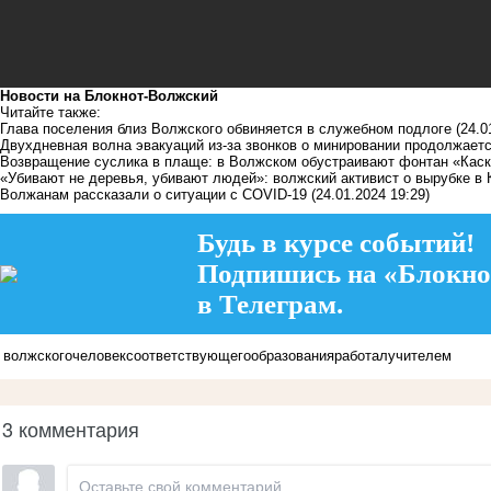
Новости на Блoкнoт-Волжский
Читайте также:
Глава поселения близ Волжского обвиняется в служебном подлоге
(24.0
Двухдневная волна эвакуаций из-за звонков о минировании продолжает
Возвращение суслика в плаще: в Волжском обустраивают фонтан «Кас
«Убивают не деревья, убивают людей»: волжский активист о вырубке в 
Волжанам рассказали о ситуации с COVID-19
(24.01.2024 19:29)
Будь в курсе событий!
Подпишись на «Блокно
в Телеграм.
волжского
человек
соответствующего
образования
работал
учителем
3 комментария