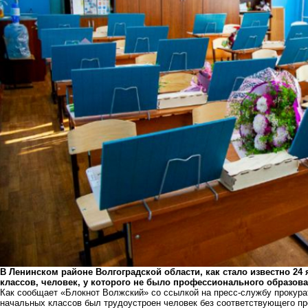
В Ленинском районе Волгоградской области, как стало известно 24
классов, человек, у которого не было профессионального образова
Как сообщает «Блокнот Волжский» со ссылкой на пресс-службу прокура
начальных классов был трудоустроен человек без соответствующего п