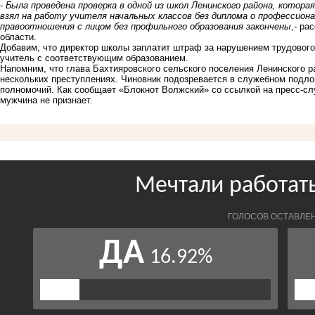
-
Была проведена проверка в одной из школ Ленинского района, котора
взял на работу учителя начальных классов без диплома о профессион
правоотношения с лицом без профильного образования закончены
,- ра
области.
Добавим, что директор школы заплатит штраф за нарушением трудового 
учитель с соответствующим образованием.
Напомним, что глава Бахтияровского сельского поселения Ленинского ра
нескольких преступлениях.
Чиновник подозревается в служебном подло
полномочий. Как сообщает «Блокнот Волжский» со ссылкой на пресс-сл
мужчина не признает.