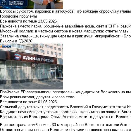
Вопросы сухостоя, парковок и автобусов: что волжане спросили у главы 
Городские проблемы
Все новости по теме
13.05.2026
Парковка вместо парка, брошенные аварийные дома, свет в СНТ и разб
Мусорный коллапс в частном секторе и новая маршрутка: ответы главы
Завалы на кладбище, гибнущие березы и крик души микрорайонов: «Бло
Выборы в ГД-2026
Праймериз ЕР завершились: определены кандидаты от Волжского на вы
Врач-реаниматолог, депутат и глава села
Все новости по теме
01.06.2026
Сельский депутат хочет представлять Волжский в Госдуме: кто такая 
Кандидат наук обещает устроить волжских школьников на заводы: Бога
Воспитатель из Волгограда Ольга Анохина метит в депутаты от Волжско
Высокая трава и амброзия в 30‑м микрорайоне Волжского: жители бьют 
От притона до приговора: в Волжском осудили организаторов салона с 