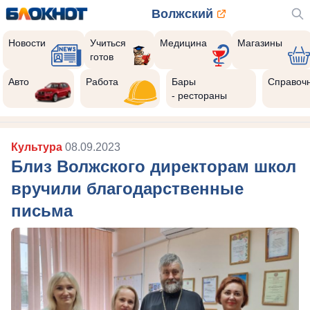
Волжский
Новости
Учиться
Медицина
Магазины
готов
Авто
Работа
Бары
Справоч
- рестораны
Культура
08.09.2023
Близ Волжского директорам школ
вручили благодарственные
письма