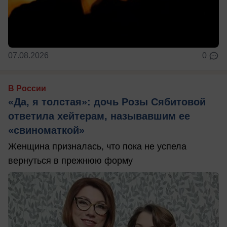
07.08.2026
0
В России
«Да, я толстая»: дочь Розы Сябитовой
ответила хейтерам, называвшим ее
«свиноматкой»
Женщина призналась, что пока не успела
вернуться в прежнюю форму