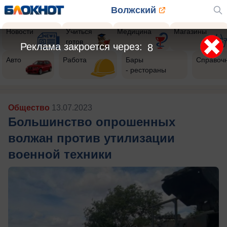
Волжский
Новости
Учиться
Медицина
Магазины
готов
Реклама закроется через:
6
Авто
Работа
Бары
Справоч
- рестораны
Общество
13.07.2023
Большинство опрошенных
волжан против утилизации
военной техники