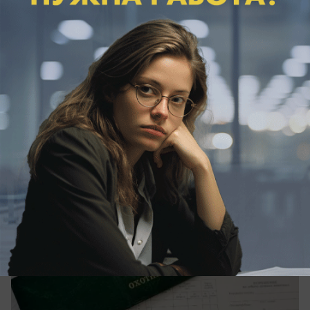
вчера в 19:27
0
Общество
В Волгоградской области открывают
охоту на барсука
Добыть разрешат лишь 11 животных