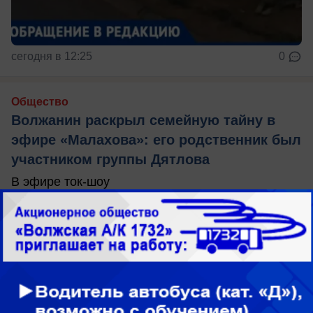
сегодня в 12:25
0
Общество
Волжанин раскрыл семейную тайну в
эфире «Малахова»: его родственник был
участником группы Дятлова
В эфире ток-шоу