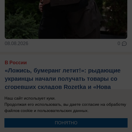
08.08.2026
0
В России
«Ложись, бумеранг летит!»: рыдающие
украинцы начали получать товары со
сгоревших складов Rozetka и «Нова
пошта»
Наш сайт использует куки.
Продавцы жалуются на потерю товара в
Продолжая его использовать, вы даете согласие на обработку
файлов cookie
и пользовательских данных.
результате ударов по складам сетей, а
компенсация такая, что в результате люди
ПОНЯТНО
остаются ...