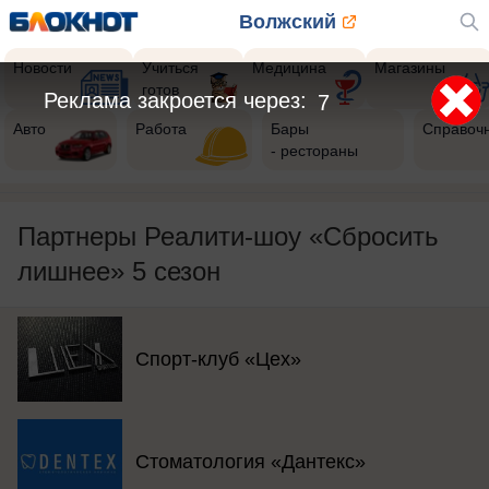
Волжский
Новости
Учиться
Медицина
Магазины
готов
Реклама закроется через:
5
Авто
Работа
Бары
Справоч
- рестораны
Партнеры Реалити-шоу «Сбросить
лишнее» 5 сезон
Спорт-клуб «Цех»
Стоматология «Дантекс»