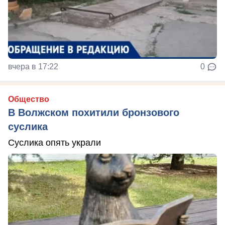
вчера в 17:22
0
Общество
В Волжском похитили бронзового
суслика
Суслика опять украли