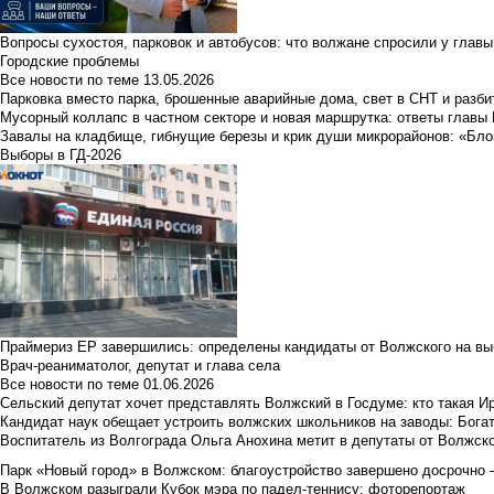
Вопросы сухостоя, парковок и автобусов: что волжане спросили у главы 
Городские проблемы
Все новости по теме
13.05.2026
Парковка вместо парка, брошенные аварийные дома, свет в СНТ и разб
Мусорный коллапс в частном секторе и новая маршрутка: ответы главы
Завалы на кладбище, гибнущие березы и крик души микрорайонов: «Бло
Выборы в ГД-2026
Праймериз ЕР завершились: определены кандидаты от Волжского на вы
Врач-реаниматолог, депутат и глава села
Все новости по теме
01.06.2026
Сельский депутат хочет представлять Волжский в Госдуме: кто такая 
Кандидат наук обещает устроить волжских школьников на заводы: Бога
Воспитатель из Волгограда Ольга Анохина метит в депутаты от Волжско
Парк «Новый город» в Волжском: благоустройство завершено досрочно —
В Волжском разыграли Кубок мэра по падел-теннису: фоторепортаж