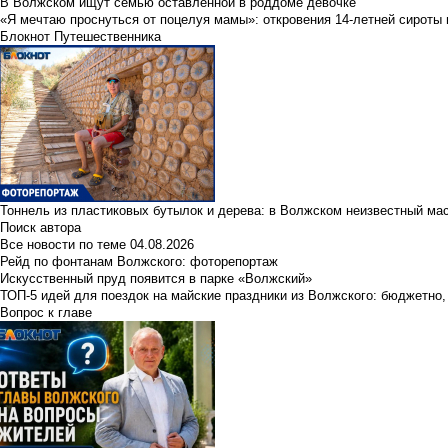
В Волжском ищут семью оставленной в роддоме девочке
«Я мечтаю проснуться от поцелуя мамы»: откровения 14-летней сироты 
Блокнот Путешественника
Тоннель из пластиковых бутылок и дерева: в Волжском неизвестный ма
Поиск автора
Все новости по теме
04.08.2026
Рейд по фонтанам Волжского: фоторепортаж
Искусственный пруд появится в парке «Волжский»
ТОП-5 идей для поездок на майские праздники из Волжского: бюджетно,
Вопрос к главе