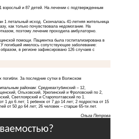
1 взрослый и 87 детей. На лечении с подтвержденным
ан 1 летальный исход. Скончалась 41-летняя жительница
зу, как только почувствовала недомогание. На
отказом, поэтому лечение проходила амбулаторно.
ицинской помощи. Пациентка была госпитализирована в
 У погибшей имелось сопутствующее заболевание:
образом, в регионе зафиксировано 126 случаев с
х погибли. За последние сутки в Волжском
ипальным районам: Среднеахтубинский – 12,
ищенский, Ольховский, Урюпинский и Фроловский по 2,
ский, Светлоярский и Старополтавский по 1.
т 1 до 6 лет; 1 ребенок от 7 до 14 лет; 2 подростка от 15
лей от 50 до 64 лет; 26 человек – старше 65-ти лет.
Ольга Петрова