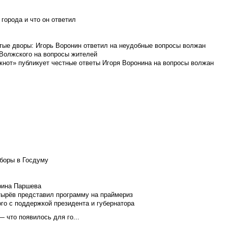
города и что он ответил
итые дворы: Игорь Воронин ответил на неудобные вопросы волжан
 Волжского на вопросы жителей
кнот» публикует честные ответы Игоря Воронина на вопросы волжан
боры в Госдуму
Ирина Паршева
тырёв представил программу на праймериз
го с поддержкой президента и губернатора
 что появилось для го...