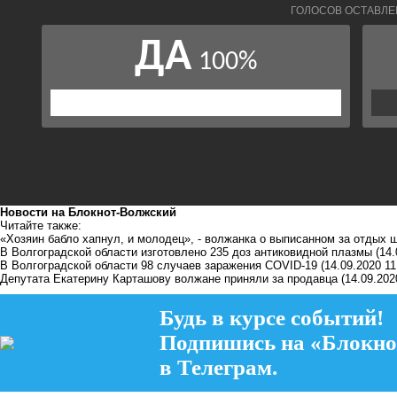
Новости на Блoкнoт-Волжский
Читайте также:
«Хозяин бабло хапнул, и молодец», - волжанка о выписанном за отдых 
В Волгоградской области изготовлено 235 доз антиковидной плазмы
(14.
В Волгоградской области 98 случаев заражения COVID-19
(14.09.2020 11
Депутата Екатерину Карташову волжане приняли за продавца
(14.09.202
Будь в курсе событий!
Подпишись на «Блокно
в Телеграм.