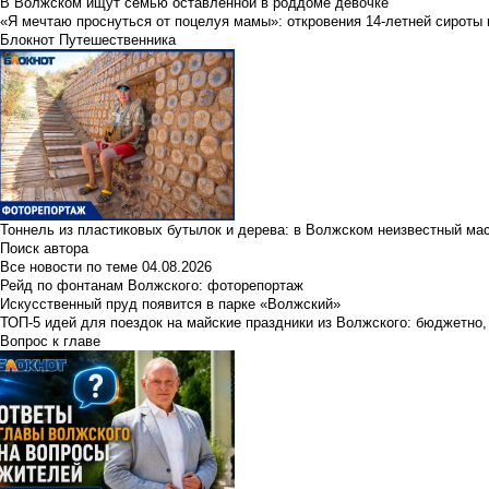
В Волжском ищут семью оставленной в роддоме девочке
«Я мечтаю проснуться от поцелуя мамы»: откровения 14-летней сироты 
Блокнот Путешественника
Тоннель из пластиковых бутылок и дерева: в Волжском неизвестный ма
Поиск автора
Все новости по теме
04.08.2026
Рейд по фонтанам Волжского: фоторепортаж
Искусственный пруд появится в парке «Волжский»
ТОП-5 идей для поездок на майские праздники из Волжского: бюджетно,
Вопрос к главе