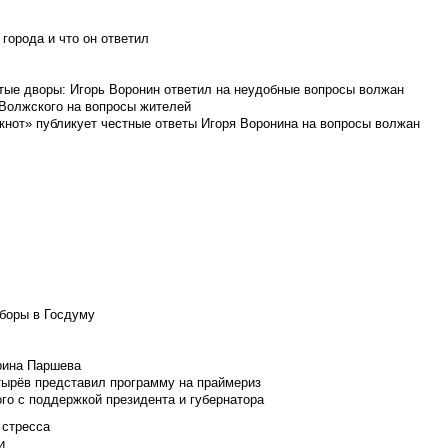
города и что он ответил
итые дворы: Игорь Воронин ответил на неудобные вопросы волжан
 Волжского на вопросы жителей
кнот» публикует честные ответы Игоря Воронина на вопросы волжан
боры в Госдуму
Ирина Паршева
тырёв представил программу на праймериз
го с поддержкой президента и губернатора
 стресса
и