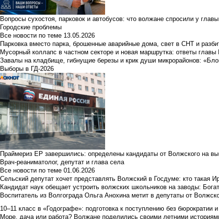
Вопросы сухостоя, парковок и автобусов: что волжане спросили у главы 
Городские проблемы
Все новости по теме
13.05.2026
Парковка вместо парка, брошенные аварийные дома, свет в СНТ и разб
Мусорный коллапс в частном секторе и новая маршрутка: ответы главы
Завалы на кладбище, гибнущие березы и крик души микрорайонов: «Бло
Выборы в ГД-2026
Праймериз ЕР завершились: определены кандидаты от Волжского на вы
Врач-реаниматолог, депутат и глава села
Все новости по теме
01.06.2026
Сельский депутат хочет представлять Волжский в Госдуме: кто такая 
Кандидат наук обещает устроить волжских школьников на заводы: Бога
Воспитатель из Волгограда Ольга Анохина метит в депутаты от Волжско
10–11 класс в «Годографе»: подготовка к поступлению без бюрократии и
Море, дача или работа? Волжане поделились своими летними историям