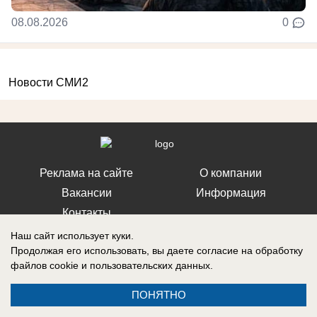
08.08.2026
0
Новости СМИ2
Реклама на сайте
О компании
Вакансии
Информация
Контакты
Наш сайт использует куки.
Продолжая его использовать, вы даете согласие на обработку
файлов cookie
и пользовательских данных.
Свидетельство о регистрации СМИ: Эл № ФС 77-76240, выдано
ПОНЯТНО
Федеральной службой по надзору в сфере связи, информационных
технологий и массовых коммуникаций (Роскомнадзор) 19 июля 2019 г.