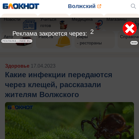
Волжский
Новости
Учиться
Медицина
Магазины
готов
Авто
Работа
Бары
Справоч
- рестораны
Здоровье
17.04.2023
Какие инфекции передаются
через клещей, рассказали
жителям Волжского