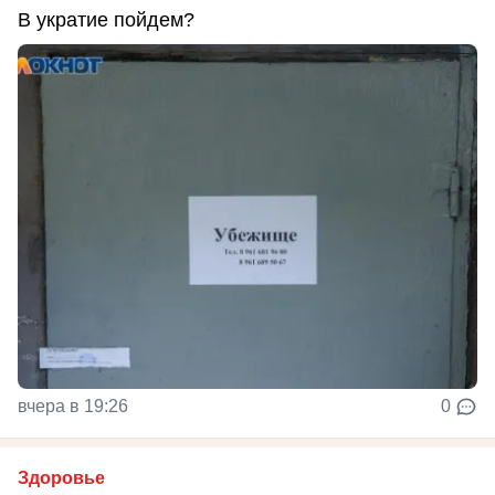
В укратие пойдем?
вчера в 19:26
0
Здоровье