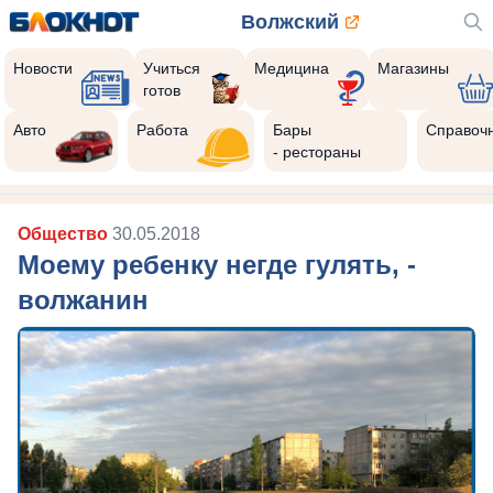
Волжский
Новости
Учиться
Медицина
Магазины
готов
Реклама закроется через:
8
Авто
Работа
Бары
Справоч
- рестораны
Общество
30.05.2018
Моему ребенку негде гулять, -
волжанин