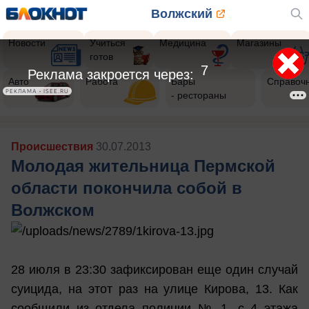
Волжский
Новости
Учиться
Медицина
Магазины
готов
5
Реклама закроется через:
Авто
Работа
Бары
Справоч
РЕКЛАМА • ISEE.RU
- рестораны
Происшествия
30.07.2013
Молодая жительница Пермской
области покончила собой в
Волжском
28 июля в 23:30 зафиксирован еще один случай
суицида, на этот раз на улице Кирова, 13. Как
сообщили из отдела полиции № 1, с 4 этажа