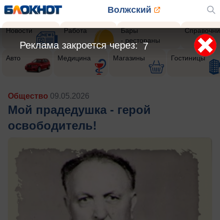
Волжский
Новости
Работа
Бары
Справочни
- рестораны
Реклама закроется через:
5
Авто
Медицина
Магазины
Гостиницы
Общество
09.05.2026
Мой прадедушка - герой
освободитель!