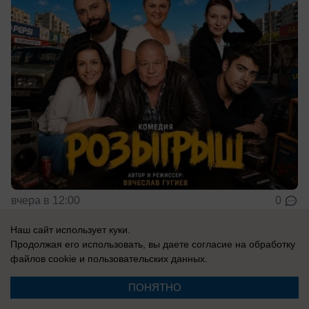
вчера в 12:00
0
Наш сайт использует куки.
Продолжая его использовать, вы даете согласие на обработку
Культура
файлов cookie
и пользовательских данных.
Актер из Волжского Владимир Бутенко
снялся в новом сериале «Коп-звезда» на
ПОНЯТНО
ТНТ