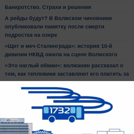
Банкротство. Страхи и решения
А рейды будут? В Волжском чиновники
опубликовали памятку после смерти
подростка на озере
«Щит и меч Сталинграда»: история 10-й
дивизии НКВД ожила на сцене Волжского
«Это наглый обман»: волжанин рассказал о
том, как тепловики заставляют его платить за
«виртуальное» тепло
Автовинил сделает ваш автомобиль
индивидуальным
Тема: Бессмертный полк Волжский