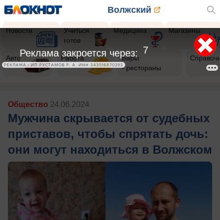
Волжский
Новости
Учиться
Медицина
Магазины
готов
5
Реклама закроется через:
Авто
Работа
Бары
Справоч
РЕКЛАМА • ИП РУСТАМОВ Р. А. ИНН 343516870293
- рестораны
Общество
24.06.2024
Мужчина скрывается от судебных
приставов, чтобы спрятать дочь:
они могут находиться в Волжском