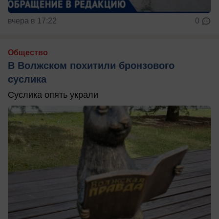
вчера в 17:22
0
Общество
В Волжском похитили бронзового
суслика
Суслика опять украли