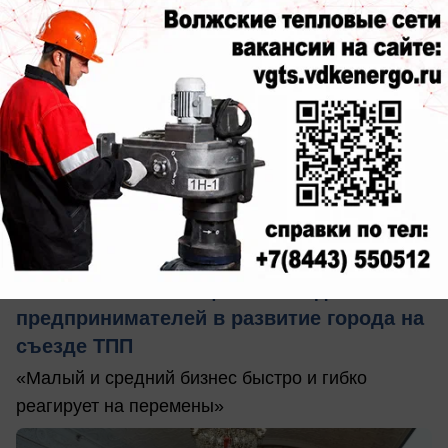
вчера в 20:26
0
Политика
Глава Волжского оценил вклад
предпринимателей в развитие города на
съезде ТПП
«Малый и средний бизнес быстро и гибко
реагирует на перемены»