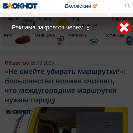
Волжский
Новости
Работа
Бары
Справочни
- рестораны
Реклама закроется через:
5
Авто
Медицина
Магазины
Гостиницы
Общество
26.09.2023
«Не смейте убирать маршрутки!»:
большинство волжан считают,
что междугородние маршрутки
нужны городу