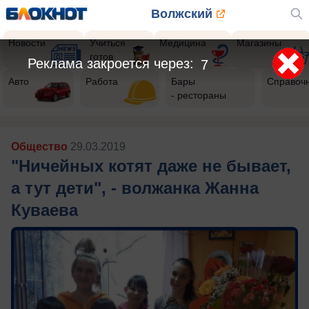
Волжский
Новости
Учиться
Медицина
Магазины
готов
Реклама закроется через:
4
Авто
Работа
Бары
Справоч
- рестораны
Общество
29.03.2019
"Ничейных котят даже не бывает,
а тут дети", - волжанка Жанна
Куваева