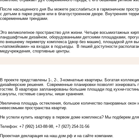
После насыщенного дня Вы можете расслабиться в гармоничном простра
с детьми в парке рядом или в благоустроенном дворе. Внутренняя терри
современными трендами.
Это великолепное пространство для жизни. Четыре восьмиэтажных кир
ландшафтным дизайном, оборудованными детскими площадками, прогул
по внешнему периметру комплекса (двор без машин), площадкой для в
«лапомойками» на входах в подъезды. В пешей доступности располагаю
медучреждения, спортивные центры.
В проекте представлены 1-, 2-, 3-комнатные квартиры. Богатая коллекц
дизайнерские решения. Современные планировки позволят зонировать п
гостям. В квартирах запланированы большие площади под кухни-гостины
санузлы, гостевые санузлы, ниши хранения.
Увеличена площадь остекления, большое количество панорамных окон 
невесомыми пространства квартир.
Не успели купить квартиру в первом доме комплекса? Мы подберем дл
Телефон: +7 (992) 143-88-98, +7 (927) 254-31-56
Проектная декларация на
наш.дом.рф
и на сайте компании.