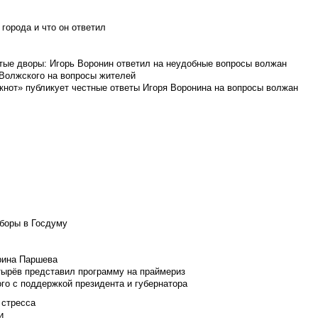
города и что он ответил
итые дворы: Игорь Воронин ответил на неудобные вопросы волжан
 Волжского на вопросы жителей
кнот» публикует честные ответы Игоря Воронина на вопросы волжан
боры в Госдуму
Ирина Паршева
тырёв представил программу на праймериз
го с поддержкой президента и губернатора
 стресса
и