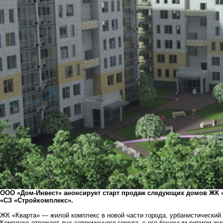
ООО «Дом-Инвест» анонсирует старт продаж следующих домов ЖК 
«СЗ «Стройкомплекс».
ЖК «Кварта» — жилой комплекс в новой части города, урбанистический
Комплекс отражает дух современного города, с его бешеным ритмом жиз