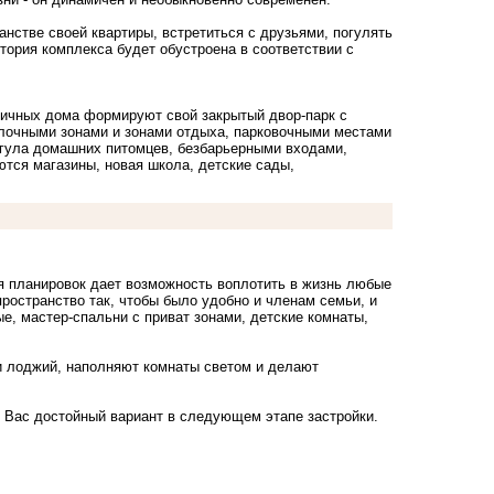
нстве своей квартиры, встретиться с друзьями, погулять
тория комплекса будет обустроена в соответствии с
пичных дома формируют свой закрытый двор-парк с
очными зонами и зонами отдыха, парковочными местами
ыгула домашних питомцев, безбарьерными входами,
тся магазины, новая школа, детские сады,
ия планировок дает возможность воплотить в жизнь любые
ространство так, чтобы было удобно и членам семьи, и
е, мастер-спальни с приват зонами, детские комнаты,
и лоджий, наполняют комнаты светом и делают
я Вас достойный вариант в следующем этапе застройки.