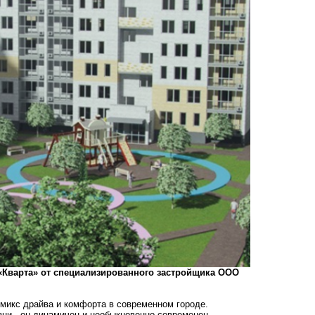
«Кварта» от специализированного застройщика ООО
 микс драйва и комфорта в современном городе.
ни - он динамичен и необыкновенно современен.