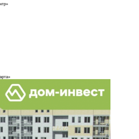
нтр»
арта»