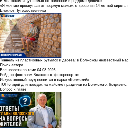
В Волжском ищут семью оставленной в роддоме девочке
«Я мечтаю проснуться от поцелуя мамы»: откровения 14-летней сироты 
Блокнот Путешественника
Тоннель из пластиковых бутылок и дерева: в Волжском неизвестный ма
Поиск автора
Все новости по теме
04.08.2026
Рейд по фонтанам Волжского: фоторепортаж
Искусственный пруд появится в парке «Волжский»
ТОП-5 идей для поездок на майские праздники из Волжского: бюджетно,
Вопрос к главе