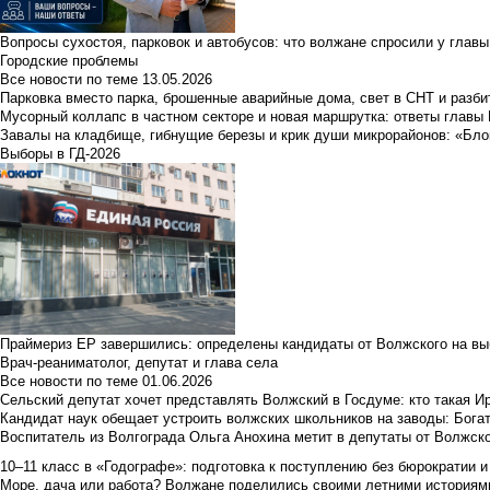
Вопросы сухостоя, парковок и автобусов: что волжане спросили у главы 
Городские проблемы
Все новости по теме
13.05.2026
Парковка вместо парка, брошенные аварийные дома, свет в СНТ и разб
Мусорный коллапс в частном секторе и новая маршрутка: ответы главы
Завалы на кладбище, гибнущие березы и крик души микрорайонов: «Бло
Выборы в ГД-2026
Праймериз ЕР завершились: определены кандидаты от Волжского на вы
Врач-реаниматолог, депутат и глава села
Все новости по теме
01.06.2026
Сельский депутат хочет представлять Волжский в Госдуме: кто такая 
Кандидат наук обещает устроить волжских школьников на заводы: Бога
Воспитатель из Волгограда Ольга Анохина метит в депутаты от Волжско
10–11 класс в «Годографе»: подготовка к поступлению без бюрократии и
Море, дача или работа? Волжане поделились своими летними историям