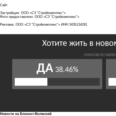
Сайт
Застройщик: ООО «СЗ "Стройкомплекс"»
Фото предоставлено: ООО «СЗ "Стройкомплекс"»
Реклама. ООО «СЗ "Стройкомплекс"» ИНН 3435134291
Новости на Блoкнoт-Волжский