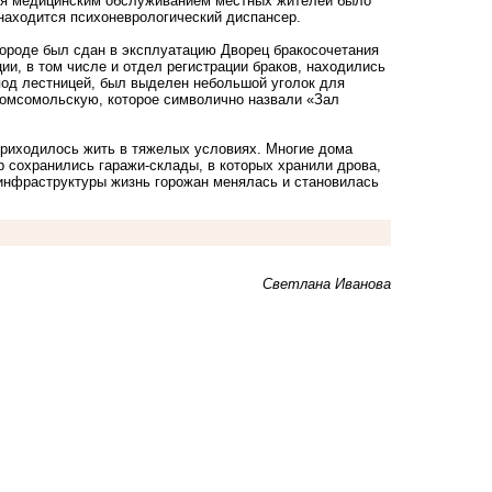
ния медицинским обслуживанием местных жителей было
находится психоневрологический диспансер.
городе был сдан в эксплуатацию Дворец бракосочетания
ии, в том числе и отдел регистрации браков, находились
под лестницей, был выделен небольшой уголок для
Комсомольскую, которое символично назвали «Зал
приходилось жить в тяжелых условиях. Многие дома
р сохранились гаражи-склады
, в которых хранили дрова,
 инфраструктуры жизнь горожан менялась и становилась
Светлана Иванова