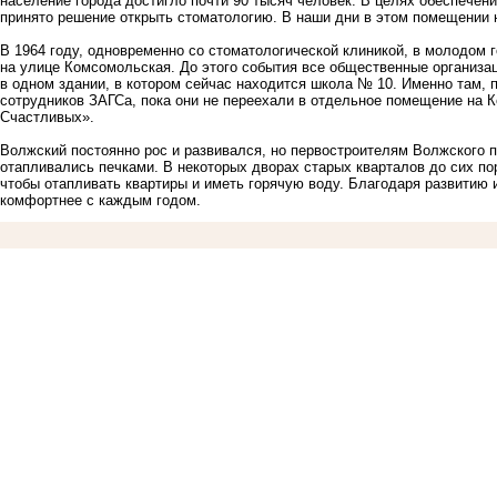
население города достигло почти 90 тысяч человек. В целях обеспече
принято решение открыть стоматологию. В наши дни в этом помещении 
В 1964 году, одновременно со стоматологической клиникой, в молодом 
на улице Комсомольская. До этого события все общественные организац
в одном здании, в котором сейчас находится школа № 10. Именно там, 
сотрудников ЗАГСа, пока они не переехали в отдельное помещение на 
Счастливых».
Волжский постоянно рос и развивался, но первостроителям Волжского 
отапливались печками. В некоторых дворах старых кварталов
до сих по
чтобы отапливать квартиры и иметь горячую воду. Благодаря развитию
комфортнее с каждым годом.