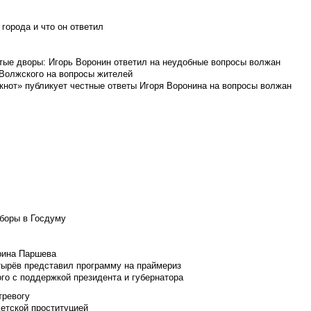
города и что он ответил
итые дворы: Игорь Воронин ответил на неудобные вопросы волжан
 Волжского на вопросы жителей
кнот» публикует честные ответы Игоря Воронина на вопросы волжан
боры в Госдуму
Ирина Паршева
тырёв представил программу на праймериз
го с поддержкой президента и губернатора
тревогу
детской проституцией