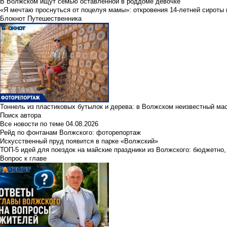
В Волжском ищут семью оставленной в роддоме девочке
«Я мечтаю проснуться от поцелуя мамы»: откровения 14-летней сироты 
Блокнот Путешественника
Тоннель из пластиковых бутылок и дерева: в Волжском неизвестный ма
Поиск автора
Все новости по теме
04.08.2026
Рейд по фонтанам Волжского: фоторепортаж
Искусственный пруд появится в парке «Волжский»
ТОП-5 идей для поездок на майские праздники из Волжского: бюджетно,
Вопрос к главе