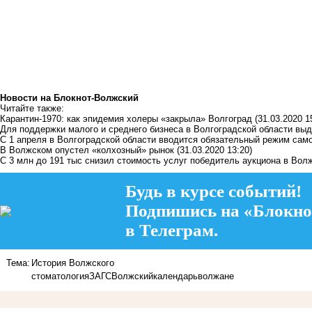
Новости на Блoкнoт-Волжский
Читайте также:
Карантин-1970: как эпидемия холеры «закрыла» Волгоград
(31.03.2020 1
Для поддержки малого и среднего бизнеса в Волгоградской области вы
С 1 апреля в Волгоградской области вводится обязательный режим сам
В Волжском опустел «колхозный» рынок
(31.03.2020 13:20)
С 3 млн до 191 тыс снизил стоимость услуг победитель аукциона в Вол
Будь в курсе событий!
Подпишись на «Блокно
в Телеграм.
Тема:
История Волжского
стоматология
ЗАГС
Волжский
календарь
волжане