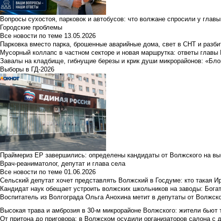
Вопросы сухостоя, парковок и автобусов: что волжане спросили у главы 
Городские проблемы
Все новости по теме
13.05.2026
Парковка вместо парка, брошенные аварийные дома, свет в СНТ и разб
Мусорный коллапс в частном секторе и новая маршрутка: ответы главы
Завалы на кладбище, гибнущие березы и крик души микрорайонов: «Бло
Выборы в ГД-2026
Праймериз ЕР завершились: определены кандидаты от Волжского на вы
Врач-реаниматолог, депутат и глава села
Все новости по теме
01.06.2026
Сельский депутат хочет представлять Волжский в Госдуме: кто такая 
Кандидат наук обещает устроить волжских школьников на заводы: Бога
Воспитатель из Волгограда Ольга Анохина метит в депутаты от Волжско
Высокая трава и амброзия в 30‑м микрорайоне Волжского: жители бьют 
От притона до приговора: в Волжском осудили организаторов салона с 