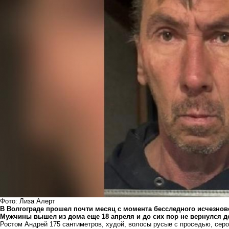
Фото: Лиза Алерт
В Волгограде прошел почти месяц с момента бесследного исчезнов
Мужчины вышел из дома еще 18 апреля и до сих пор не вернулся д
Ростом Андрей 175 сантиметров, худой, волосы русые с проседью, серо