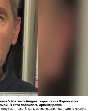
ения 53-летнего Андрея Борисовича Курченкова.
омой. В сети появилась ориентировка.
-голубые глаза. В день исчезновения был одет в черную