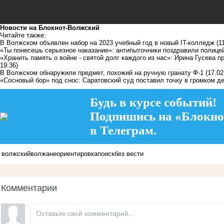
Новости на Блoкнoт-Волжский
Читайте также:
В Волжском объявлен набор на 2023 учебный год в новый IT-колледж
(1
«Ты понесешь серьезное наказание»: антипыточники поздравили полице
«Хранить память о войне - святой долг каждого из нас»: Ирина Гусева п
19:36)
В Волжском обнаружили предмет, похожий на ручную гранату Ф-1
(17.02
«Сосновый бор» под снос: Саратовский суд поставил точку в громком д
Будь в курсе событий!
Подпишись на «Блокно
в Телеграм.
волжский
волжане
ориентировка
поиск
без вести
Комментарии