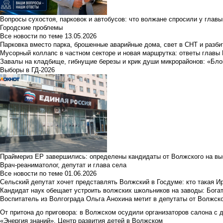
Вопросы сухостоя, парковок и автобусов: что волжане спросили у главы 
Городские проблемы
Все новости по теме
13.05.2026
Парковка вместо парка, брошенные аварийные дома, свет в СНТ и разб
Мусорный коллапс в частном секторе и новая маршрутка: ответы главы
Завалы на кладбище, гибнущие березы и крик души микрорайонов: «Бло
Выборы в ГД-2026
Праймериз ЕР завершились: определены кандидаты от Волжского на вы
Врач-реаниматолог, депутат и глава села
Все новости по теме
01.06.2026
Сельский депутат хочет представлять Волжский в Госдуме: кто такая 
Кандидат наук обещает устроить волжских школьников на заводы: Бога
Воспитатель из Волгограда Ольга Анохина метит в депутаты от Волжско
От притона до приговора: в Волжском осудили организаторов салона с 
«Энергия знаний». Центр развития детей в Волжском