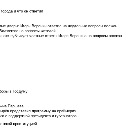
города и что он ответил
итые дворы: Игорь Воронин ответил на неудобные вопросы волжан
 Волжского на вопросы жителей
кнот» публикует честные ответы Игоря Воронина на вопросы волжан
боры в Госдуму
Ирина Паршева
тырёв представил программу на праймериз
го с поддержкой президента и губернатора
детской проституцией