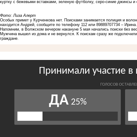
куртку с бежевыми вставками, зеленую футболку, серо-синие джинсы и 
Фото: Лиза Алерт
Особых примет у Курченкова нет. Поисками занимается полиция и волон
находится Андрей, сообщите по телефону 112 или 89889707734 – Ирина.
Напомним, в Волжском вечером накануне 5 мая начались
поиски
без ве
Мужчина вышел из дома и не вернулся. К поискам сразу же подключил
граждане.