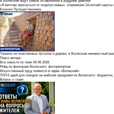
В Волжском ищут семью оставленной в роддоме девочке
«Я мечтаю проснуться от поцелуя мамы»: откровения 14-летней сироты 
Блокнот Путешественника
Тоннель из пластиковых бутылок и дерева: в Волжском неизвестный ма
Поиск автора
Все новости по теме
04.08.2026
Рейд по фонтанам Волжского: фоторепортаж
Искусственный пруд появится в парке «Волжский»
ТОП-5 идей для поездок на майские праздники из Волжского: бюджетно,
Вопрос к главе