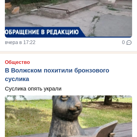
вчера в 17:22
0
Общество
В Волжском похитили бронзового
суслика
Суслика опять украли