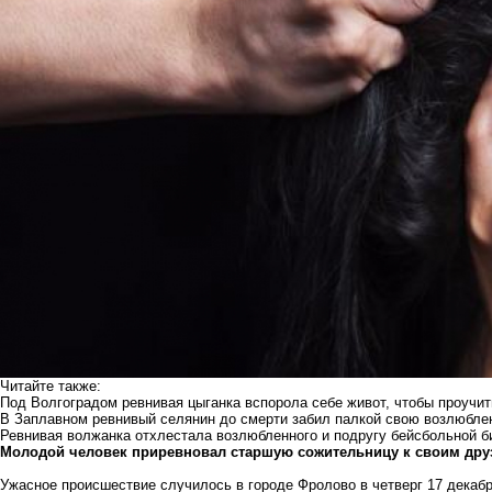
Читайте также:
Под Волгоградом ревнивая цыганка вспорола себе живот, чтобы проучи
В Заплавном ревнивый селянин до смерти забил палкой свою возлюбл
Ревнивая волжанка отхлестала возлюбленного и подругу бейсбольной б
Молодой человек приревновал старшую сожительницу к своим др
Ужасное происшествие случилось в городе Фролово в четверг 17 декаб