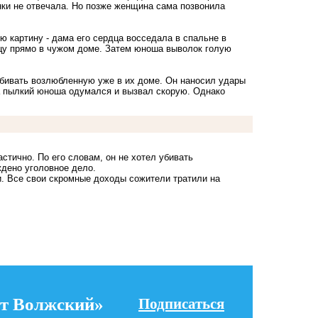
ки не отвечала. Но позже женщина сама позвонила
ю картину - дама его сердца восседала в спальне в
ицу прямо в чужом доме. Затем юноша выволок голую
збивать возлюбленную уже в их доме. Он наносил удары
да пылкий юноша одумался и вызвал скорую. Однако
тично. По его словам, он не хотел убивать
уждено уголовное дело.
. Все свои скромные доходы сожители тратили на
т Волжский»
Подписаться