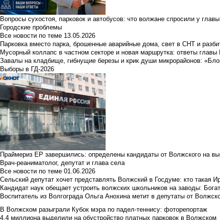
Вопросы сухостоя, парковок и автобусов: что волжане спросили у главы 
Городские проблемы
Все новости по теме
13.05.2026
Парковка вместо парка, брошенные аварийные дома, свет в СНТ и разб
Мусорный коллапс в частном секторе и новая маршрутка: ответы главы
Завалы на кладбище, гибнущие березы и крик души микрорайонов: «Бло
Выборы в ГД-2026
Праймериз ЕР завершились: определены кандидаты от Волжского на вы
Врач-реаниматолог, депутат и глава села
Все новости по теме
01.06.2026
Сельский депутат хочет представлять Волжский в Госдуме: кто такая 
Кандидат наук обещает устроить волжских школьников на заводы: Бога
Воспитатель из Волгограда Ольга Анохина метит в депутаты от Волжско
В Волжском разыграли Кубок мэра по падел-теннису: фоторепортаж
4,4 миллиона выделили на обустройство платных парковок в Волжском