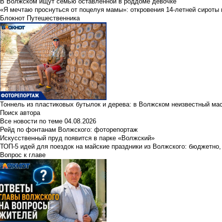
В Волжском ищут семью оставленной в роддоме девочке
«Я мечтаю проснуться от поцелуя мамы»: откровения 14-летней сироты 
Блокнот Путешественника
Тоннель из пластиковых бутылок и дерева: в Волжском неизвестный ма
Поиск автора
Все новости по теме
04.08.2026
Рейд по фонтанам Волжского: фоторепортаж
Искусственный пруд появится в парке «Волжский»
ТОП-5 идей для поездок на майские праздники из Волжского: бюджетно,
Вопрос к главе