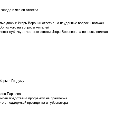
города и что он ответил
итые дворы: Игорь Воронин ответил на неудобные вопросы волжан
 Волжского на вопросы жителей
кнот» публикует честные ответы Игоря Воронина на вопросы волжан
боры в Госдуму
Ирина Паршева
тырёв представил программу на праймериз
го с поддержкой президента и губернатора