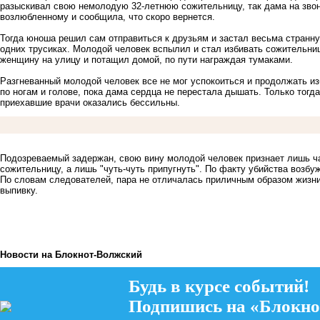
разыскивал свою немолодую 32-летнюю сожительницу, так дама на звон
возлюбленному и сообщила, что скоро вернется.
Тогда юноша решил сам отправиться к друзьям и застал весьма странну
одних трусиках. Молодой человек вспылил и стал избивать сожительн
женщину на улицу и потащил домой, по пути награждая тумаками.
Разгневанный молодой человек все не мог успокоиться и продолжать и
по ногам и голове, пока дама сердца не перестала дышать. Только тог
приехавшие врачи оказались бессильны.
Подозреваемый задержан, свою вину молодой человек признает лишь час
сожительницу, а лишь "чуть-чуть припугнуть". По факту убийства возб
По словам следователей, пара не отличалась приличным образом жизни
выпивку.
Новости на Блoкнoт-Волжский
Будь в курсе событий!
Подпишись на «Блокно