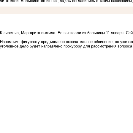
читателей. Большинство из них, 94,9% согласились с таким наказанием
К счастью, Маргарита выжила. Ее
выписали из больницы 11 января
. Се
Напомним, фигуранту предъявлено окончательное обвинение, он уже о
уголовное
дело будет направлено прокурору
для рассмотрения вопроса 