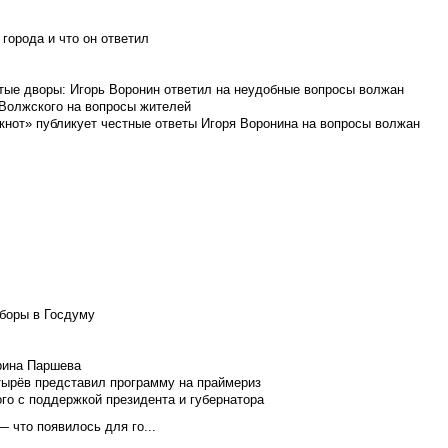
города и что он ответил
итые дворы: Игорь Воронин ответил на неудобные вопросы волжан
 Волжского на вопросы жителей
кнот» публикует честные ответы Игоря Воронина на вопросы волжан
боры в Госдуму
Ирина Паршева
тырёв представил программу на праймериз
го с поддержкой президента и губернатора
 что появилось для го...