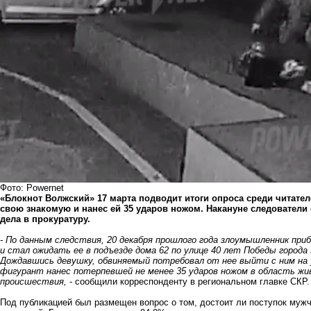
Фото: Powernet
«Блокнот Волжский» 17 марта подводит итоги опроса сре
ди читател
свою знакомую и нанес ей 35 ударов ножом. Накануне следователи
дела в прокуратуру.
- По данным следствия, 20 декабря прошлого года злоумышленник пр
и стал ожидать ее в подъезде дома 62 по улице 40 лет Победы город
Дождавшись девушку, обвиняемый потребовал от нее выйти с ним на 
фигурант нанес потерпевшей не менее 35 ударов ножом в область жив
происшествия,
-
сообщили корреспонденту в региональном главке СКР
Под публикацией был размещен вопрос о том, достоит ли поступок мужч