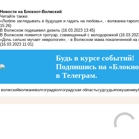
Новости на Блoкнoт-Волжский
Читайте также:
«Люблю заглядывать в будущее и гадать на любовь», - волжанка-тароло
15:26)
В Волжском подешевел дизель
(16.03.2023 13:45)
В Волжском появится тротуар, совмещенный с велодорожкой
(16.03.202
«Дочь сильно мучает неврология», - в Волжском мама покалеченной на 
(16.03.2023 11:01)
Будь в курсе событий!
Подпишись на «Блокно
в Телеграм.
волжский
волжане
волгоград
волгоградская область
суд
судья
покушение
у