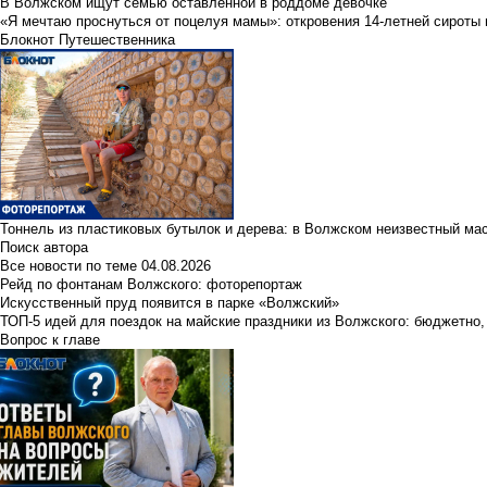
В Волжском ищут семью оставленной в роддоме девочке
«Я мечтаю проснуться от поцелуя мамы»: откровения 14-летней сироты 
Блокнот Путешественника
Тоннель из пластиковых бутылок и дерева: в Волжском неизвестный ма
Поиск автора
Все новости по теме
04.08.2026
Рейд по фонтанам Волжского: фоторепортаж
Искусственный пруд появится в парке «Волжский»
ТОП-5 идей для поездок на майские праздники из Волжского: бюджетно,
Вопрос к главе