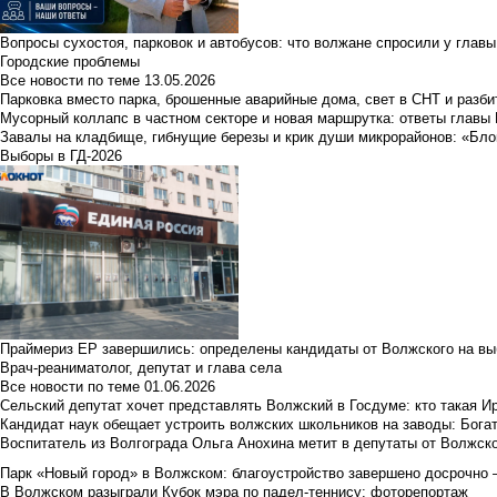
Вопросы сухостоя, парковок и автобусов: что волжане спросили у главы 
Городские проблемы
Все новости по теме
13.05.2026
Парковка вместо парка, брошенные аварийные дома, свет в СНТ и разб
Мусорный коллапс в частном секторе и новая маршрутка: ответы главы
Завалы на кладбище, гибнущие березы и крик души микрорайонов: «Бло
Выборы в ГД-2026
Праймериз ЕР завершились: определены кандидаты от Волжского на вы
Врач-реаниматолог, депутат и глава села
Все новости по теме
01.06.2026
Сельский депутат хочет представлять Волжский в Госдуме: кто такая 
Кандидат наук обещает устроить волжских школьников на заводы: Бога
Воспитатель из Волгограда Ольга Анохина метит в депутаты от Волжско
Парк «Новый город» в Волжском: благоустройство завершено досрочно —
В Волжском разыграли Кубок мэра по падел-теннису: фоторепортаж