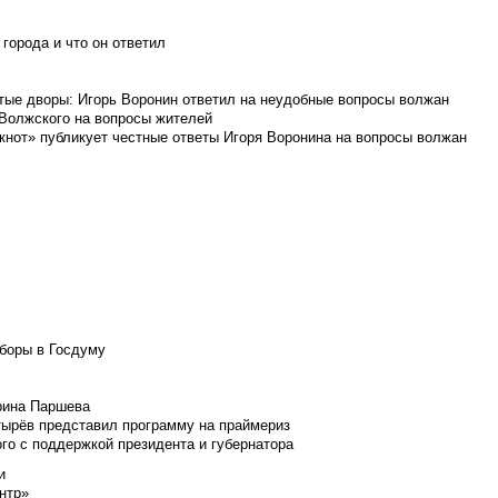
города и что он ответил
итые дворы: Игорь Воронин ответил на неудобные вопросы волжан
 Волжского на вопросы жителей
кнот» публикует честные ответы Игоря Воронина на вопросы волжан
боры в Госдуму
Ирина Паршева
тырёв представил программу на праймериз
го с поддержкой президента и губернатора
и
нтр»