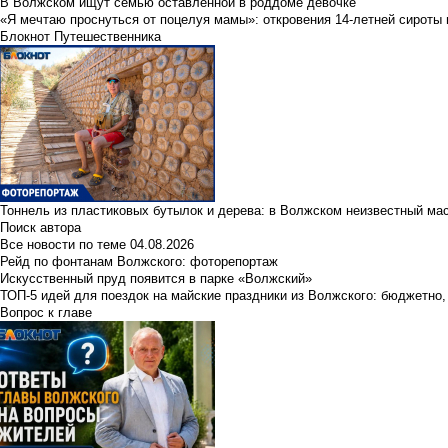
В Волжском ищут семью оставленной в роддоме девочке
«Я мечтаю проснуться от поцелуя мамы»: откровения 14-летней сироты 
Блокнот Путешественника
Тоннель из пластиковых бутылок и дерева: в Волжском неизвестный ма
Поиск автора
Все новости по теме
04.08.2026
Рейд по фонтанам Волжского: фоторепортаж
Искусственный пруд появится в парке «Волжский»
ТОП-5 идей для поездок на майские праздники из Волжского: бюджетно,
Вопрос к главе