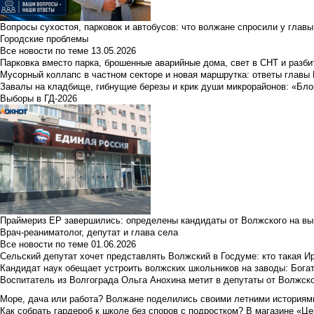
Вопросы сухостоя, парковок и автобусов: что волжане спросили у главы 
Городские проблемы
Все новости по теме
13.05.2026
Парковка вместо парка, брошенные аварийные дома, свет в СНТ и разб
Мусорный коллапс в частном секторе и новая маршрутка: ответы главы
Завалы на кладбище, гибнущие березы и крик души микрорайонов: «Бло
Выборы в ГД-2026
Праймериз ЕР завершились: определены кандидаты от Волжского на вы
Врач-реаниматолог, депутат и глава села
Все новости по теме
01.06.2026
Сельский депутат хочет представлять Волжский в Госдуме: кто такая 
Кандидат наук обещает устроить волжских школьников на заводы: Бога
Воспитатель из Волгограда Ольга Анохина метит в депутаты от Волжско
Море, дача или работа? Волжане поделились своими летними историям
Как собрать гардероб к школе без споров с подростком? В магазине «Це