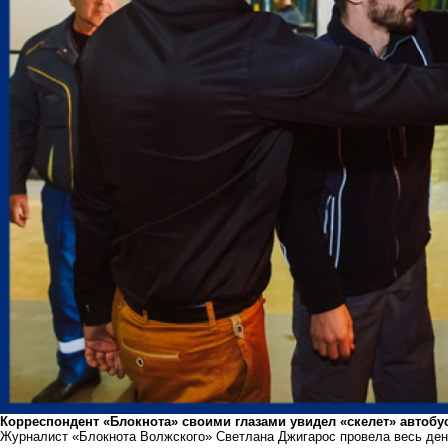
Корреспондент «Блокнота» своими глазами увидел «скелет» автобус
Журналист «Блокнота Волжского» Светлана Джигарос провела весь ден