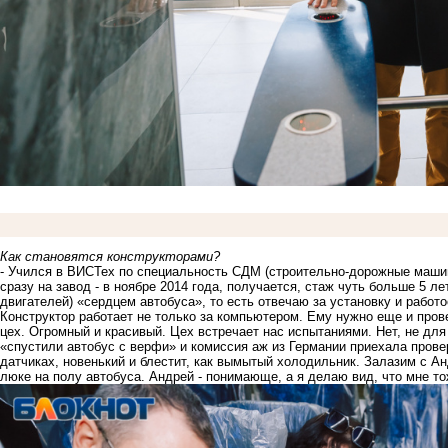
Как становятся конструкторами?
- Учился в ВИСТех по специальность СДМ (строительно-дорожные маши
сразу на завод - в ноябре 2014 года, получается, стаж чуть больше 5 л
двигателей) «сердцем автобуса», то есть отвечаю за установку и работ
Конструктор работает не только за компьютером. Ему нужно еще и прове
цех. Огромный и красивый. Цех встречает нас испытаниями. Нет, не для 
«спустили автобус с верфи» и комиссия аж из Германии приехала провер
датчиках, новенький и блестит, как вымытый холодильник. Залазим с А
люке на полу автобуса. Андрей - понимающе, а я делаю вид, что мне то