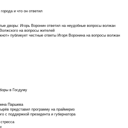
города и что он ответил
итые дворы: Игорь Воронин ответил на неудобные вопросы волжан
 Волжского на вопросы жителей
кнот» публикует честные ответы Игоря Воронина на вопросы волжан
боры в Госдуму
Ирина Паршева
тырёв представил программу на праймериз
го с поддержкой президента и губернатора
 стресса
и