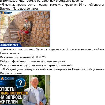
В Волжском ищут семью оставленной в роддоме девочке
«Я мечтаю проснуться от поцелуя мамы»: откровения 14-летней сироты 
Блокнот Путешественника
Тоннель из пластиковых бутылок и дерева: в Волжском неизвестный ма
Поиск автора
Все новости по теме
04.08.2026
Рейд по фонтанам Волжского: фоторепортаж
Искусственный пруд появится в парке «Волжский»
ТОП-5 идей для поездок на майские праздники из Волжского: бюджетно,
Вопрос к главе