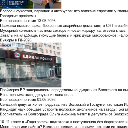
Вопросы сухостоя, парковок и автобусов: что волжане спросили у главы 
Городские проблемы
Все новости по теме
13.05.2026
Парковка вместо парка, брошенные аварийные дома, свет в СНТ и разб
Мусорный коллапс в частном секторе и новая маршрутка: ответы главы
Завалы на кладбище, гибнущие березы и крик души микрорайонов: «Бло
Выборы в ГД-2026
Праймериз ЕР завершились: определены кандидаты от Волжского на вы
Врач-реаниматолог, депутат и глава села
Все новости по теме
01.06.2026
Сельский депутат хочет представлять Волжский в Госдуме: кто такая 
Кандидат наук обещает устроить волжских школьников на заводы: Бога
Воспитатель из Волгограда Ольга Анохина метит в депутаты от Волжско
10–11 класс в «Годографе»: подготовка к поступлению без бюрократии и
Море, дача или работа? Волжане поделились своими летними историям