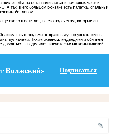
на ночлег обычно останавливается в пожарных частях
С. А так, в его большом рюкзаке есть палатка, спальный
 газовым баллоном.
еще около шести лет, по его подсчетам, которые он
. Знакомлюсь с людьми, стараюсь лучше узнать жизнь
атка: вулканами, Тихим океаном, медведями и обилием
не добраться, - поделился впечатлениями камышинский
т Волжский»
Подписаться