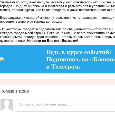
Учитывая то, что денег на путешествия у него фактически нет, Ширяев 
городов. На днях он прибыл в Волгоград и разместился в управлении МЧ
мешок, теплая куртка, кое-какие продукты и даже портативная плитка с
Возвращаться к оседлой жизни путешественник не планирует – впереди 
проведет в дороге от города до города.
- В некоторых городах я подрабатываю по специальности – строителем
каждого города моей страны. Пока меня больше всего впечатлила Камч
красной рыбы, правда, туда пришлось лететь на самолете, иначе ведь 
путешественник.
Новости на Блoкнoт-Волжский
Будь в курсе событий!
Подпишись на «Блокно
в Телеграм.
Комментарии