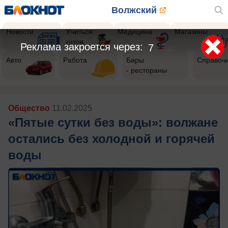
Волжский
Новости
Учиться
Медицина
Магазины
готов
Реклама закроется через:
5
Авто
Работа
Бары
Справоч
- рестораны
Общество
11.02.2025
«Пятые сутки без воды»: волжане
остались без холодной и горячей
воды