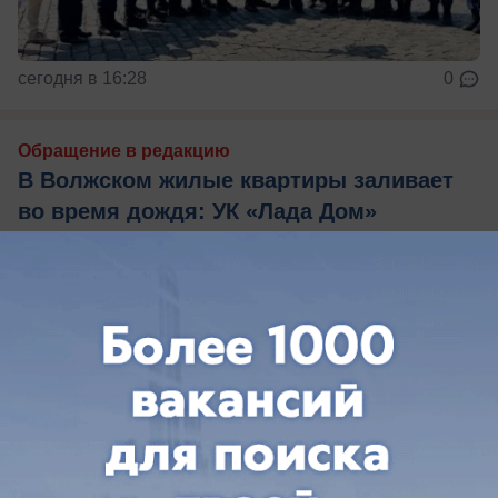
сегодня в 16:28
0
Обращение в редакцию
В Волжском жилые квартиры заливает
во время дождя: УК «Лада Дом»
бездействует
Потоп 4-ый месяц