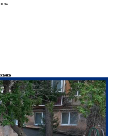
нтр»
лжанка