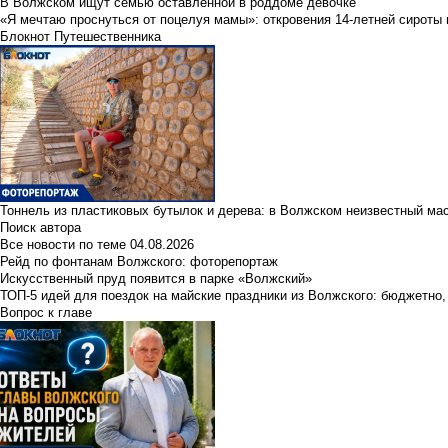
В Волжском ищут семью оставленной в роддоме девочке
«Я мечтаю проснуться от поцелуя мамы»: откровения 14-летней сироты 
Блокнот Путешественника
Тоннель из пластиковых бутылок и дерева: в Волжском неизвестный ма
Поиск автора
Все новости по теме
04.08.2026
Рейд по фонтанам Волжского: фоторепортаж
Искусственный пруд появится в парке «Волжский»
ТОП-5 идей для поездок на майские праздники из Волжского: бюджетно,
Вопрос к главе