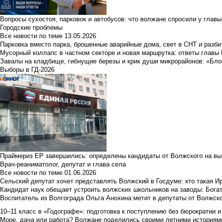
Вопросы сухостоя, парковок и автобусов: что волжане спросили у главы 
Городские проблемы
Все новости по теме
13.05.2026
Парковка вместо парка, брошенные аварийные дома, свет в СНТ и разб
Мусорный коллапс в частном секторе и новая маршрутка: ответы главы
Завалы на кладбище, гибнущие березы и крик души микрорайонов: «Бло
Выборы в ГД-2026
Праймериз ЕР завершились: определены кандидаты от Волжского на вы
Врач-реаниматолог, депутат и глава села
Все новости по теме
01.06.2026
Сельский депутат хочет представлять Волжский в Госдуме: кто такая 
Кандидат наук обещает устроить волжских школьников на заводы: Бога
Воспитатель из Волгограда Ольга Анохина метит в депутаты от Волжско
10–11 класс в «Годографе»: подготовка к поступлению без бюрократии и
Море, дача или работа? Волжане поделились своими летними историям