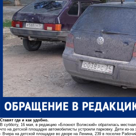
Ставят где и как удобно.
В субботу, 16 мая, в редакцию «Блокнот Волжский» обратилась местна
что на детской площадке автомобилисты устроили парковку. Дети из-за э
- Вчера на детской площадке во дворе на Ленина, 239 в поселке Рабочи