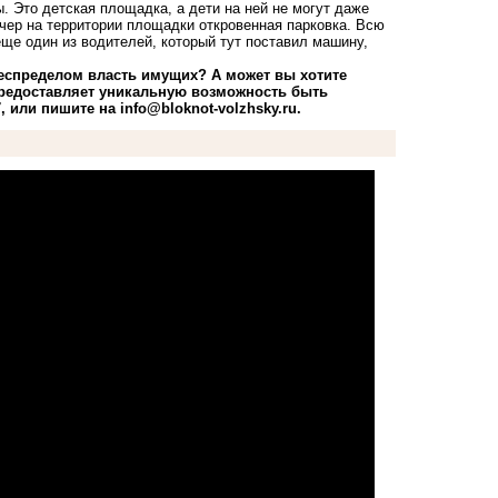
. Это детская площадка, а дети на ней не могут даже
вечер на территории площадки откровенная парковка. Всю
ще один из водителей, который тут поставил машину,
беспределом власть имущих? А может вы хотите
предоставляет уникальную возможность быть
, или пишите на
info@bloknot-volzhsky.ru
.