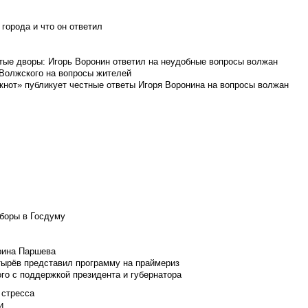
города и что он ответил
итые дворы: Игорь Воронин ответил на неудобные вопросы волжан
 Волжского на вопросы жителей
кнот» публикует честные ответы Игоря Воронина на вопросы волжан
боры в Госдуму
Ирина Паршева
тырёв представил программу на праймериз
го с поддержкой президента и губернатора
 стресса
и