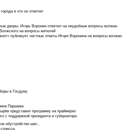
города и что он ответил
итые дворы: Игорь Воронин ответил на неудобные вопросы волжан
 Волжского на вопросы жителей
кнот» публикует честные ответы Игоря Воронина на вопросы волжан
боры в Госдуму
Ирина Паршева
тырёв представил программу на праймериз
го с поддержкой президента и губернатора
на обустройство шес...
 стресса