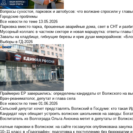
Вопросы сухостоя, парковок и автобусов: что волжане спросили у главы 
Городские проблемы
Все новости по теме
13.05.2026
Парковка вместо парка, брошенные аварийные дома, свет в СНТ и разб
Мусорный коллапс в частном секторе и новая маршрутка: ответы главы
Завалы на кладбище, гибнущие березы и крик души микрорайонов: «Бло
Выборы в ГД-2026
Праймериз ЕР завершились: определены кандидаты от Волжского на вы
Врач-реаниматолог, депутат и глава села
Все новости по теме
01.06.2026
Сельский депутат хочет представлять Волжский в Госдуме: кто такая 
Кандидат наук обещает устроить волжских школьников на заводы: Бога
Воспитатель из Волгограда Ольга Анохина метит в депутаты от Волжско
латные парковки в Волжском: на сайте госзакупок опубликована закупка 
10–11 класс в «Годографе»: подготовка к поступлению без бюрократии и