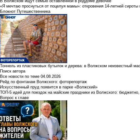
В Волжском ищут семью оставленной в роддоме девочке
«Я мечтаю проснуться от поцелуя мамы»: откровения 14-летней сироты 
Блокнот Путешественника
Тоннель из пластиковых бутылок и дерева: в Волжском неизвестный ма
Поиск автора
Все новости по теме
04.08.2026
Рейд по фонтанам Волжского: фоторепортаж
Искусственный пруд появится в парке «Волжский»
ТОП-5 идей для поездок на майские праздники из Волжского: бюджетно,
Вопрос к главе