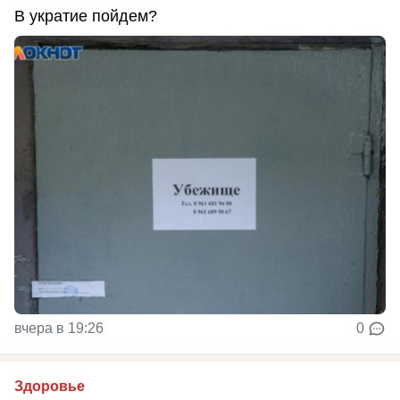
В укратие пойдем?
вчера в 19:26
0
Здоровье