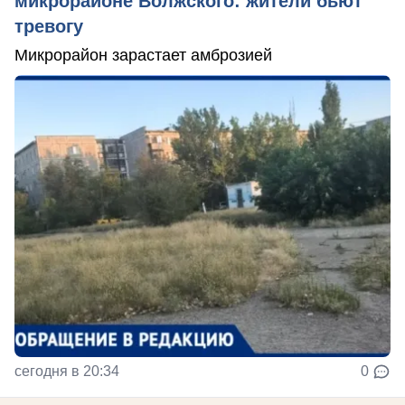
микрорайоне Волжского: жители бьют
тревогу
Микрорайон зарастает амброзией
сегодня в 20:34
0