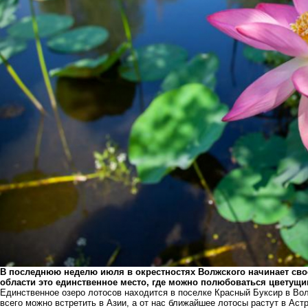
В последнюю неделю июля в окрестностях Волжского начинает сво
области это единственное место, где можно полюбоваться цветущи
Единственное озеро лотосов находится в
поселке Красный Буксир
в Вол
всего можно встретить в Азии, а от нас ближайшее лотосы растут в Аст