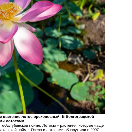
е цветение лотос орехоносный. В Волгоградской
ми лотосами.
го-Ахтубинской пойме.
Лотосы
– растения, которые чаще
раханской пойме. Озеро с лотосами обнаружили в 2007