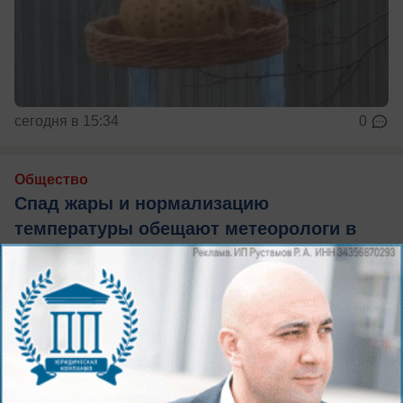
сегодня в 15:34
0
Общество
Спад жары и нормализацию
температуры обещают метеорологи в
Волжском
В ближайшие дни