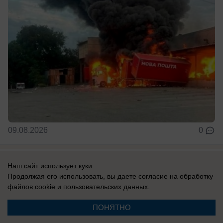
09.08.2026
0
В России
Наш сайт использует куки.
ВС РФ уничтожают мосты противника:
Продолжая его использовать, вы даете согласие на обработку
файлов cookie
и пользовательских данных.
Одессу отрезают от снабжения
Армия России режет пути снабжения противника.
ПОНЯТНО