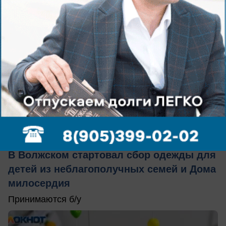
сегодня в 14:28
0
Общество
В Волжском стартовал сбор одежды для
детей из неблагополучных семей и Дома
милосердия
Принимаются б/у