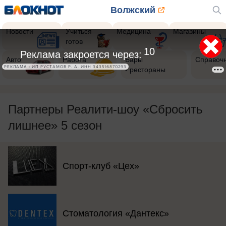
Волжский
Новости
Учиться
Медицина
Магазины
готов
8
Реклама закроется через:
Авто
Работа
Бары
Справоч
РЕКЛАМА • ИП РУСТАМОВ Р. А. ИНН 343516870293
- рестораны
Партнеры Реалити-шоу «Сбросить
лишнее» 5 сезон
Спорт-клуб «Цех»
Стоматология «Дантекс»