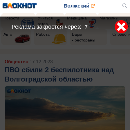
Волжский
Новости
Учиться
Медицина
Магазины
готов
Реклама закроется через:
5
Авто
Работа
Бары
Справоч
- рестораны
Общество
17.12.2023
ПВО сбили 2 беспилотника над
Волгоградской областью