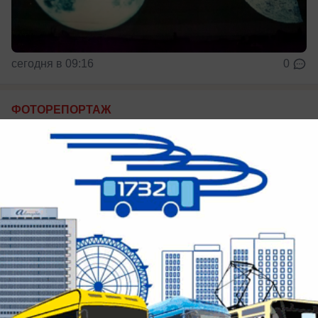
сегодня в 09:16
0
ФОТОРЕПОРТАЖ
Спорт и творчество без границ: как в
Волжском прошел фестиваль «Назло
рекордам!»
У «Юности»