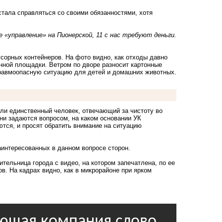
тала справляться со своими обязанностями, хотя
 «управление» на Пионерской, 11 с нас требуют деньги.
сорных контейнеров. На фото видно, как отходы давно
нной площадки. Ветром по дворе разносит картонные
 травмоопасную ситуацию для детей и домашних животных.
ли единственный человек, отвечающий за чистоту во
Они задаются вопросом, на каком основании УК
ются, и просят обратить внимание на ситуацию
аинтересованных в данном вопросе сторон.
ельница города с видео, на котором запечатлена, по ее
. На кадрах видно, как в микрорайоне при ярком