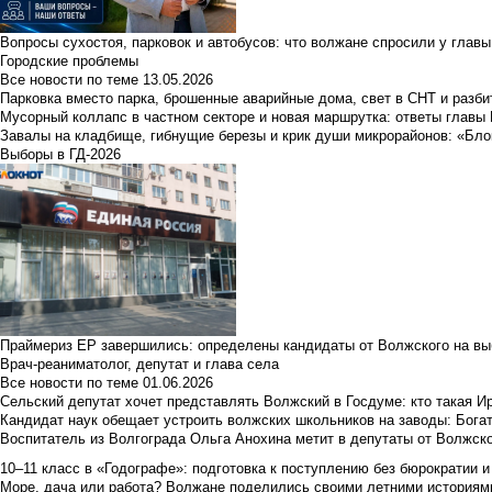
Вопросы сухостоя, парковок и автобусов: что волжане спросили у главы 
Городские проблемы
Все новости по теме
13.05.2026
Парковка вместо парка, брошенные аварийные дома, свет в СНТ и разб
Мусорный коллапс в частном секторе и новая маршрутка: ответы главы
Завалы на кладбище, гибнущие березы и крик души микрорайонов: «Бло
Выборы в ГД-2026
Праймериз ЕР завершились: определены кандидаты от Волжского на вы
Врач-реаниматолог, депутат и глава села
Все новости по теме
01.06.2026
Сельский депутат хочет представлять Волжский в Госдуме: кто такая 
Кандидат наук обещает устроить волжских школьников на заводы: Бога
Воспитатель из Волгограда Ольга Анохина метит в депутаты от Волжско
10–11 класс в «Годографе»: подготовка к поступлению без бюрократии и
Море, дача или работа? Волжане поделились своими летними историям