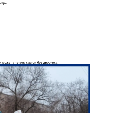
нтр»
 может улететь картон без дворника