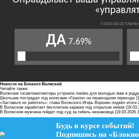
Новости на Блoкнoт-Волжский
Читайте также:
Волжские госавтоинспекторы устроили ликбез для молодых мам в родд
Школьник пострадал под колесами «Газели» на пешеходном переходе
(
«Заставьте их работать»: глава Волжского Игорь Воронин подвёл итоги 
В Волжском заработает бесплатное караоке под открытым небом
(19.03.
В Волжском мужчина пойдет под суд за гибель незнакомца
(19.03.2026 1
Будь в курсе событий!
Подпишись на «Блокно