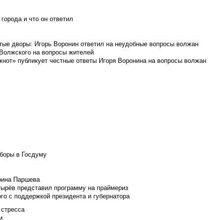
города и что он ответил
итые дворы: Игорь Воронин ответил на неудобные вопросы волжан
 Волжского на вопросы жителей
кнот» публикует честные ответы Игоря Воронина на вопросы волжан
боры в Госдуму
Ирина Паршева
тырёв представил программу на праймериз
го с поддержкой президента и губернатора
 стресса
и