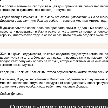
По словам волжанки, обслуживающая дом организация полностью перес
квитанции за «управление» приходят регулярно.
«Управляющая компания – это ведь от слова «управлять»! Но за такое
Дворника у нас нет уже больше года»
, — заявила местная жительница.
В доказательство своих слов она прислала снимки, сделанные возле му
перестали помещаться в баки и разлетелись далеко за пределы положе
коробки, пластиковую тару, а осколки разбитого стекла создают очень
Жильцы дома недоумевают, на какие средства существует компания, ес
дворе, исчез из штата больше года назад, а порядок так и не наведен. 
продолжает получать оплату за услуги, которые фактически не оказыва
компетентные службы.
Редакция «Блокнот Волжский» готова опубликовать комментарии всех з
Напомним, В редакцию «Блокнот Волжский» обратилась возмущенная жит
мнению, вопиющая ситуация с бездумным расходованием энергоресурсов
солнечном свете
продолжают работать уличные фонари.
Софья Донцова