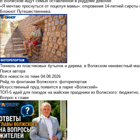
В Волжском ищут семью оставленной в роддоме девочке
«Я мечтаю проснуться от поцелуя мамы»: откровения 14-летней сироты 
Блокнот Путешественника
Тоннель из пластиковых бутылок и дерева: в Волжском неизвестный ма
Поиск автора
Все новости по теме
04.08.2026
Рейд по фонтанам Волжского: фоторепортаж
Искусственный пруд появится в парке «Волжский»
ТОП-5 идей для поездок на майские праздники из Волжского: бюджетно,
Вопрос к главе