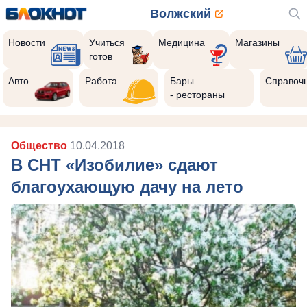
Волжский
Новости
Учиться
Медицина
Магазины
готов
Авто
Работа
Бары
Справоч
- рестораны
Общество
10.04.2018
В СНТ «Изобилие» сдают
благоухающую дачу на лето