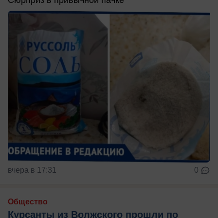
Сюрприз в привычной пачке
вчера в 17:31
0
Общество
Курсанты из Волжского прошли по