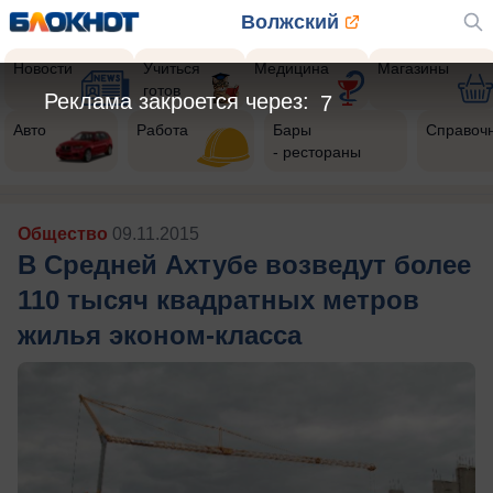
Волжский
Новости
Учиться
Медицина
Магазины
готов
Реклама закроется через:
5
Авто
Работа
Бары
Справоч
- рестораны
Общество
09.11.2015
В Средней Ахтубе возведут более
110 тысяч квадратных метров
жилья эконом-класса