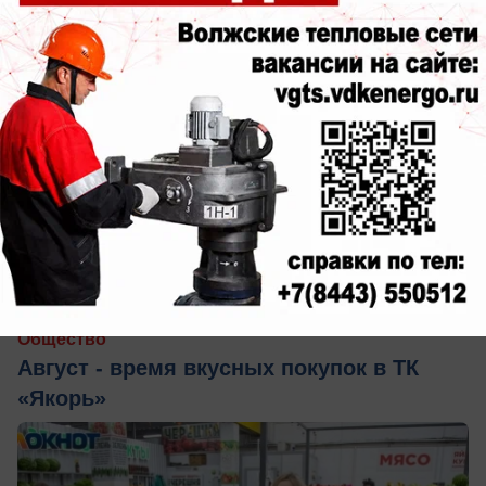
вчера в 18:24
0
Общество
Август - время вкусных покупок в ТК
«Якорь»