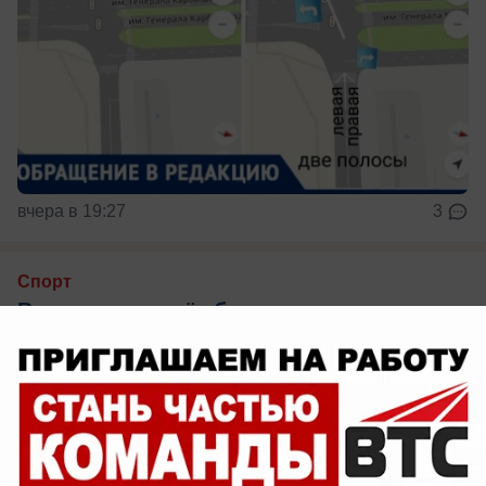
вчера в 19:27
3
Спорт
Волжанин привёз бронзу с первенства
России по гребле
4 призера из Волгоградской области