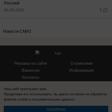
06.08.2026
0
Новости СМИ2
Реклама на сайте
О компании
Вакансии
Информация
Контакты
Наш сайт использует куки.
Продолжая его использовать, вы даете согласие на обработку
файлов cookie
и пользовательских данных.
Свидетельство о регистрации СМИ: Эл № ФС 77-76240, выдано
Федеральной службой по надзору в сфере связи, информационных
ПОНЯТНО
технологий и массовых коммуникаций (Роскомнадзор) 19 июля 2019 г.